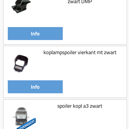
zwart DMP
Koppeling compleet
Koppeling trekveer
Ketting / tandwiel
Info
Koeling (delen)
Overbrenging
koplampspoiler vierkant mt zwart
Info
spoiler kopl a3 zwart