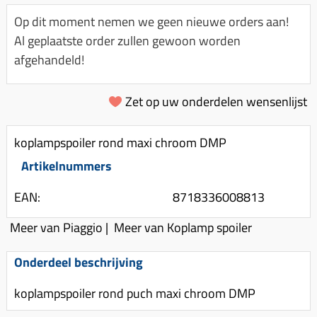
Km-teller aandrijving
Koffers
Spanningsregelaar
Op dit moment nemen we geen nieuwe orders aan!
Luchtfilter (delen)
Km teller kabel
Kinderzitje (scooter)
Al geplaatste order zullen gewoon worden
Toerenbegrenzer
Luchtfilter deksel
Kickstart deksel
Olie-onderhoudsmiddelen
afgehandeld!
Motor blokken
Remlichtschakelaar
Kickstartpedaal
Oppakbeugel
Membraan (delen)
Verlichting
Zet op uw onderdelen wensenlijst
Kickstart ronsel
Scooter alarm
Led verlichting
Motorblok (delen)
Schokbrekers
Scooterhoezen
koplampspoiler rond maxi chroom DMP
Pakking (sets)
Spiegels
Scooter Kleding
Artikelnummers
Vlotterbak pakking
Stuurschakelaar
Crossbril
Powerfilter
EAN:
8718336008813
Stickers
Stuur (delen)
Schakel (delen)
Meer van Piaggio
|
Meer van Koplamp spoiler
Stuurslot
Remblokken
Sproeiers
Regenkleding
Rem (delen)
Onderdeel beschrijving
Spruitstuk (delen)
Rugsteun
Remgrepen en remhendels
koplampspoiler rond puch maxi chroom DMP
Uitlaten compleet
Vespa accessoires
Remhevels