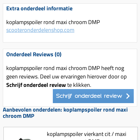
Uitlaat (delen)
Voordragers
Remsegmenten
Extra onderdeel informatie
Uitlaat bocht
Windschermen
Remklauw (delen)
koplampspoiler rond maxi chroom DMP
Radiateur (delen)
Accessoires overig
Remschijven
scooteronderdelenshop.com
Waterpomp (delen)
Zadel
Voorrem kabel
V-snaren
Gereedschap
Voorvork
Onderdeel Reviews (0)
Variorolsets
Speednut
Wiel (delen)
Pulley
koplampspoiler rond maxi chroom DMP heeft nog
Zadel
geen reviews. Deel uw ervaringen hierover door op
Variateur (delen)
Schrijf onderdeel review
te klikken.
Standaard
Variokit
Kickstart (delen)
Schrijf onderdeel review
Voor tandwielen
Aanbevolen onderdelen: koplampspoiler rond maxi
Zuigers
chroom DMP
Origineel zuigers
Tomos opvoeren (kits)
koplampspoiler vierkant cit / maxi