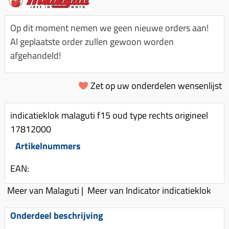
Km-teller aandrijving
Koffers
Spanningsregelaar
Luchtfilter (delen)
Km teller kabel
Kinderzitje (scooter)
Op dit moment nemen we geen nieuwe orders aan!
Toerenbegrenzer
Luchtfilter deksel
Kickstart deksel
Olie-onderhoudsmiddelen
Al geplaatste order zullen gewoon worden
Motor blokken
Remlichtschakelaar
afgehandeld!
Kickstartpedaal
Oppakbeugel
Membraan (delen)
Verlichting
Kickstart ronsel
Scooter alarm
Led verlichting
Zet op uw onderdelen wensenlijst
Motorblok (delen)
Schokbrekers
Scooterhoezen
Pakking (sets)
Spiegels
Scooter Kleding
indicatieklok malaguti f15 oud type rechts origineel
Vlotterbak pakking
17812000
Stuurschakelaar
Crossbril
Powerfilter
Artikelnummers
Stickers
Stuur (delen)
Schakel (delen)
Stuurslot
Remblokken
EAN:
Sproeiers
Regenkleding
Rem (delen)
Meer van Malaguti
|
Meer van Indicator indicatieklok
Spruitstuk (delen)
Rugsteun
Remgrepen en remhendels
Uitlaten compleet
Onderdeel beschrijving
Vespa accessoires
Remhevels