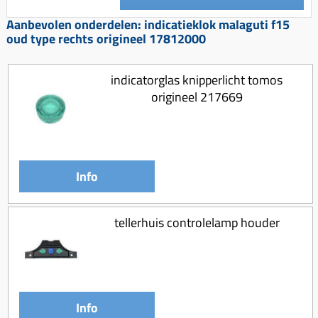
Koppeling compleet
Aanbevolen onderdelen: indicatieklok malaguti f15
Koppeling trekveer
oud type rechts origineel 17812000
Ketting / tandwiel
indicatorglas knipperlicht tomos
Koeling (delen)
origineel 217669
Overbrenging
Info
tellerhuis controlelamp houder
Info