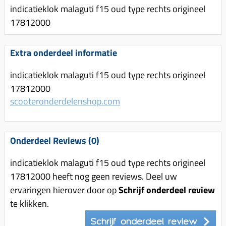
Uitlaat (delen)
indicatieklok malaguti f15 oud type rechts origineel
Voordragers
Remsegmenten
Uitlaat bocht
17812000
Windschermen
Remklauw (delen)
Radiateur (delen)
Accessoires overig
Remschijven
Extra onderdeel informatie
Waterpomp (delen)
Zadel
Voorrem kabel
V-snaren
indicatieklok malaguti f15 oud type rechts origineel
Gereedschap
Voorvork
17812000
Variorolsets
Speednut
scooteronderdelenshop.com
Wiel (delen)
Pulley
Zadel
Variateur (delen)
Standaard
Onderdeel Reviews (0)
Variokit
Kickstart (delen)
Voor tandwielen
indicatieklok malaguti f15 oud type rechts origineel
17812000 heeft nog geen reviews. Deel uw
Zuigers
ervaringen hierover door op
Schrijf onderdeel review
Origineel zuigers
te klikken.
Tomos opvoeren (kits)
Schrijf onderdeel review