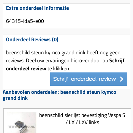
Uitlaat (delen)
Voordragers
Remsegmenten
Extra onderdeel informatie
Uitlaat bocht
Windschermen
Remklauw (delen)
64315-lda5-e00
Radiateur (delen)
Accessoires overig
Remschijven
Waterpomp (delen)
Zadel
Voorrem kabel
Onderdeel Reviews (0)
V-snaren
Gereedschap
Voorvork
beenschild steun kymco grand dink heeft nog geen
Variorolsets
Speednut
Wiel (delen)
reviews. Deel uw ervaringen hierover door op
Schrijf
Pulley
onderdeel review
te klikken.
Zadel
Variateur (delen)
Schrijf onderdeel review
Standaard
Variokit
Kickstart (delen)
Aanbevolen onderdelen: beenschild steun kymco
Voor tandwielen
grand dink
Zuigers
beenschild sierlijst bevestiging Vespa S
Origineel zuigers
/ LX / LXV links
Tomos opvoeren (kits)