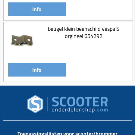
Info
beugel klein beenschild vespa S
orgineel 654292
Info
Toepassingslijsten voor scooter/brommer