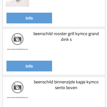
Koppeling compleet
Koppeling trekveer
Info
Ketting / tandwiel
Koeling (delen)
beenschild rooster grill kymco grand
Overbrenging
dink s
Info
beenschild binnenzijde kapje kymco
sento boven