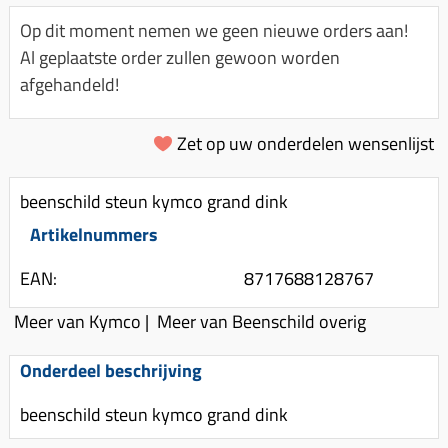
Km-teller aandrijving
Koffers
Spanningsregelaar
Op dit moment nemen we geen nieuwe orders aan!
Luchtfilter (delen)
Km teller kabel
Kinderzitje (scooter)
Al geplaatste order zullen gewoon worden
Toerenbegrenzer
Luchtfilter deksel
Kickstart deksel
Olie-onderhoudsmiddelen
afgehandeld!
Motor blokken
Remlichtschakelaar
Kickstartpedaal
Oppakbeugel
Membraan (delen)
Verlichting
Zet op uw onderdelen wensenlijst
Kickstart ronsel
Scooter alarm
Led verlichting
Motorblok (delen)
Schokbrekers
Scooterhoezen
beenschild steun kymco grand dink
Pakking (sets)
Spiegels
Scooter Kleding
Artikelnummers
Vlotterbak pakking
Stuurschakelaar
Crossbril
Powerfilter
EAN:
8717688128767
Stickers
Stuur (delen)
Schakel (delen)
Meer van Kymco
|
Meer van Beenschild overig
Stuurslot
Remblokken
Sproeiers
Regenkleding
Rem (delen)
Onderdeel beschrijving
Spruitstuk (delen)
Rugsteun
Remgrepen en remhendels
beenschild steun kymco grand dink
Uitlaten compleet
Vespa accessoires
Remhevels