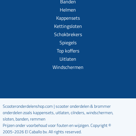
Banden
Helmen
Kappensets
Kettingsloten
Schokbrekers
Spiegels
Top koffers
Uitlaten
Windschermen
Scooteronderdelenshop.com | scooter onderdelen & brommer
onderdelen zoals kappensets, uitlaten, cilnders, windschermen,
sloten, banden, remmen
Prijzen onder voorbehoud voor fouten en wijzigen. Copyright ©
2005-2026 El Caballo bv. All rights reserved.