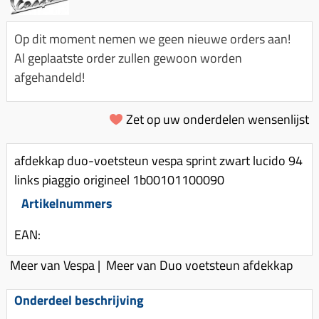
Km-teller aandrijving
Koffers
Spanningsregelaar
Luchtfilter (delen)
Km teller kabel
Kinderzitje (scooter)
Op dit moment nemen we geen nieuwe orders aan!
Toerenbegrenzer
Luchtfilter deksel
Kickstart deksel
Olie-onderhoudsmiddelen
Al geplaatste order zullen gewoon worden
Motor blokken
Remlichtschakelaar
afgehandeld!
Kickstartpedaal
Oppakbeugel
Membraan (delen)
Verlichting
Kickstart ronsel
Scooter alarm
Led verlichting
Zet op uw onderdelen wensenlijst
Motorblok (delen)
Schokbrekers
Scooterhoezen
Pakking (sets)
Spiegels
Scooter Kleding
afdekkap duo-voetsteun vespa sprint zwart lucido 94
Vlotterbak pakking
links piaggio origineel 1b00101100090
Stuurschakelaar
Crossbril
Powerfilter
Artikelnummers
Stickers
Stuur (delen)
Schakel (delen)
Stuurslot
Remblokken
EAN:
Sproeiers
Regenkleding
Rem (delen)
Meer van Vespa
|
Meer van Duo voetsteun afdekkap
Spruitstuk (delen)
Rugsteun
Remgrepen en remhendels
Uitlaten compleet
Onderdeel beschrijving
Vespa accessoires
Remhevels