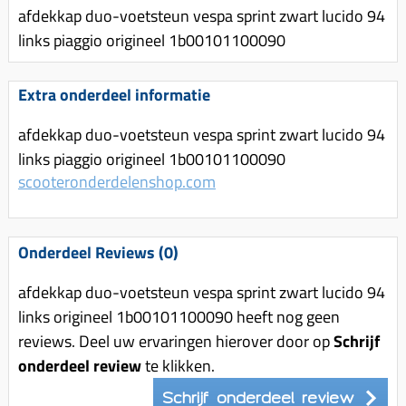
Uitlaat (delen)
afdekkap duo-voetsteun vespa sprint zwart lucido 94
Voordragers
Remsegmenten
Uitlaat bocht
links piaggio origineel 1b00101100090
Windschermen
Remklauw (delen)
Radiateur (delen)
Accessoires overig
Remschijven
Extra onderdeel informatie
Waterpomp (delen)
Zadel
Voorrem kabel
V-snaren
afdekkap duo-voetsteun vespa sprint zwart lucido 94
Gereedschap
Voorvork
links piaggio origineel 1b00101100090
Variorolsets
Speednut
scooteronderdelenshop.com
Wiel (delen)
Pulley
Zadel
Variateur (delen)
Standaard
Onderdeel Reviews (0)
Variokit
Kickstart (delen)
Voor tandwielen
afdekkap duo-voetsteun vespa sprint zwart lucido 94
links origineel 1b00101100090 heeft nog geen
Zuigers
reviews. Deel uw ervaringen hierover door op
Schrijf
Origineel zuigers
onderdeel review
te klikken.
Tomos opvoeren (kits)
Schrijf onderdeel review