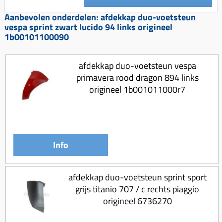
Koppeling compleet
Aanbevolen onderdelen: afdekkap duo-voetsteun
Koppeling trekveer
vespa sprint zwart lucido 94 links origineel
1b00101100090
Ketting / tandwiel
Koeling (delen)
afdekkap duo-voetsteun vespa
Overbrenging
primavera rood dragon 894 links
origineel 1b001011000r7
Info
afdekkap duo-voetsteun sprint sport
grijs titanio 707 / c rechts piaggio
origineel 6736270