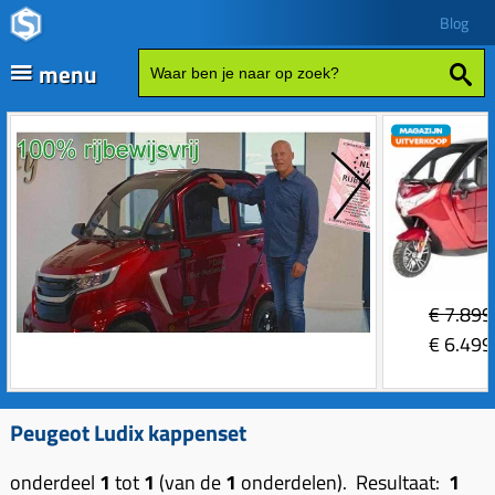
Blog
menu
Fatbikes
Scooter kopen
Vespa
Zip
Sales
€
7.899
Elektrische delen
€
6.499
Achterlicht
Motordelen
Bobine
Achter tandwielen
Peugeot Ludix kappenset
Frame delen
Bougie 2-takt
Carburateurs (delen)
Achterbrug delen
Accessoires
onderdeel
1
tot
1
(van de
1
onderdelen). Resultaat:
1