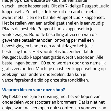
Km-teller aandrijving
heb je op onze website de keus uit een aantal
Koffers
verschillende kappensets. Dit zijn 7-delige Peugeot Ludix
Spanningsregelaar
Luchtfilter (delen)
Km teller kabel
Kinderzitje (scooter)
kappensets. Zo heb je de keus uit een amber metallic,
Toerenbegrenzer
Luchtfilter deksel
zwart metallic en een blanke Peugeot Ludix kappenset.
Kickstart deksel
Olie-onderhoudsmiddelen
Het bestellen van een artikel gaat snel en is eenvoudig.
Motor blokken
Remlichtschakelaar
Kickstartpedaal
Oppakbeugel
Plaats de bestelde Peugeot Ludix kappenset in je
Membraan (delen)
Verlichting
winkelwagen. Rond de bestelling af via één van de
Kickstart ronsel
Scooter alarm
gewenste betaalmethoden, ontvang per mail een
Led verlichting
Motorblok (delen)
Schokbrekers
bevestiging en binnen een aantal dagen heb je je
Scooterhoezen
Pakking (sets)
bestelling thuis. Het voordeel is bovendien dat de
Spiegels
Scooter Kleding
Peugeot Ludix kappenset gratis wordt verzonden. Alle
Vlotterbak pakking
Stuurschakelaar
bestellingen boven 100 euro worden door ons namelijk
Crossbril
Powerfilter
gratis verzonden. Mocht je naast een kappenset nog op
Stickers
Stuur (delen)
zoek zijn naar andere onderdelen, dan kun je
Schakel (delen)
vanzelfsprekend altijd op onze site rondkijken.
Stuurslot
Remblokken
Sproeiers
Regenkleding
Rem (delen)
Waarom kiezen voor onze shop?
Spruitstuk (delen)
Wij hebben vele jaren ervaring met het verkopen van
Rugsteun
Remgrepen en remhendels
onderdelen voor scooters en brommers. Dat is niet het
Uitlaten compleet
Vespa accessoires
Remhevels
enige, want wij verkopen ook scooters en voor veel van