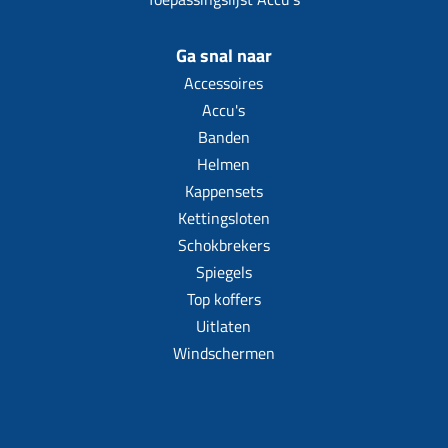
Koppeling compleet
Koppeling trekveer
Ga snal naar
Ketting / tandwiel
Accessoires
Accu's
Koeling (delen)
Banden
Overbrenging
Helmen
Kappensets
Kettingsloten
Schokbrekers
Spiegels
Top koffers
Uitlaten
Windschermen