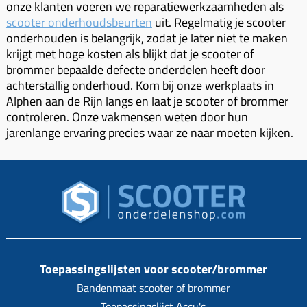
Uitlaat (delen)
onze klanten voeren we reparatiewerkzaamheden als
Voordragers
Remsegmenten
scooter onderhoudsbeurten
uit. Regelmatig je scooter
Uitlaat bocht
Windschermen
onderhouden is belangrijk, zodat je later niet te maken
Remklauw (delen)
Radiateur (delen)
krijgt met hoge kosten als blijkt dat je scooter of
Accessoires overig
Remschijven
brommer bepaalde defecte onderdelen heeft door
Waterpomp (delen)
achterstallig onderhoud. Kom bij onze werkplaats in
Zadel
Voorrem kabel
V-snaren
Alphen aan de Rijn langs en laat je scooter of brommer
Gereedschap
Voorvork
controleren. Onze vakmensen weten door hun
Variorolsets
jarenlange ervaring precies waar ze naar moeten kijken.
Speednut
Wiel (delen)
Pulley
Zadel
Variateur (delen)
Standaard
Variokit
Kickstart (delen)
Voor tandwielen
Zuigers
Origineel zuigers
Toepassingslijsten voor scooter/brommer
Bandenmaat scooter of brommer
Tomos opvoeren (kits)
Toepassingslijst Accu's