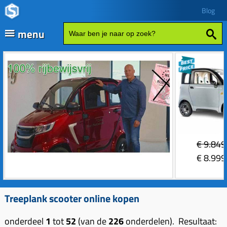
Blog
menu
Fatbikes
Scooter kopen
Vespa
Zip
Sales
€
9.849
Elektrische delen
€
8.999
Achterlicht
Motordelen
Bobine
Achter tandwielen
Treeplank scooter online kopen
Frame delen
Bougie 2-takt
Carburateurs (delen)
Achterbrug delen
Accessoires
onderdeel
1
tot
52
(van de
226
onderdelen). Resultaat: