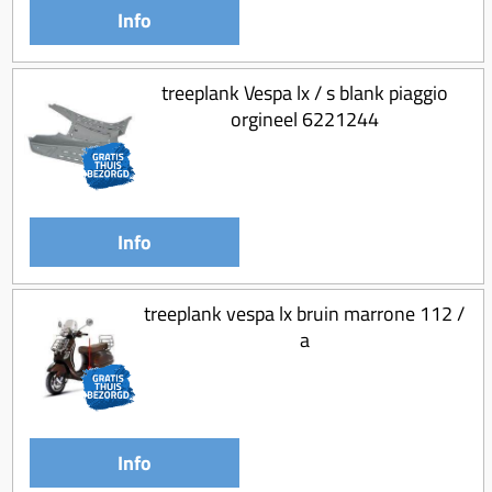
Info
treeplank Vespa lx / s blank piaggio
orgineel 6221244
Info
treeplank vespa lx bruin marrone 112 /
a
Info