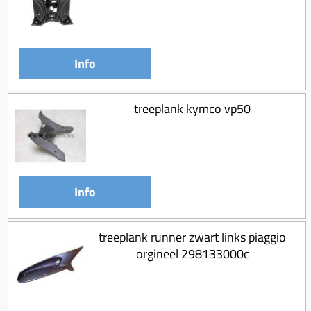
Koppeling compleet
Koppeling trekveer
Ketting / tandwiel
Info
Koeling (delen)
Overbrenging
treeplank kymco vp50
Info
treeplank runner zwart links piaggio
orgineel 298133000c