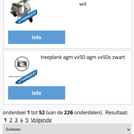
wit
Info
treeplank agm vx50 agm vx50s zwart
Info
onderdeel
1
tot
52
(van de
226
onderdelen). Resultaat:
1
2
3
4
5
Volgende