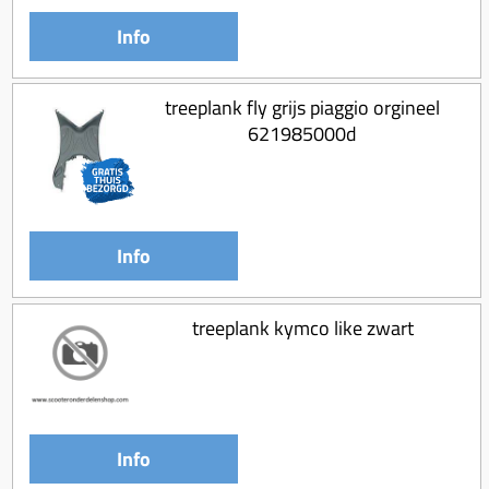
Info
treeplank fly grijs piaggio orgineel
621985000d
Info
treeplank kymco like zwart
Info