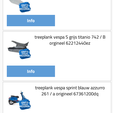
Info
treeplank vespa S grijs titanio 742 / B
orgineel 62212440ez
Info
treeplank vespa sprint blauw azzurro
261 / a origineel 67361200dq