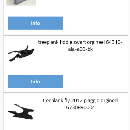
Info
treeplank fiddle zwart orgineel 64310-
ala-a00-bk
Info
treeplank fly 2012 piaggio orgineel
673089000c