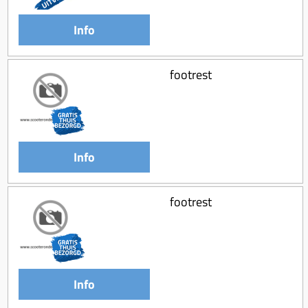
Koppeling compleet
Info
Koppeling trekveer
Ketting / tandwiel
footrest
Koeling (delen)
Overbrenging
Info
footrest
Info