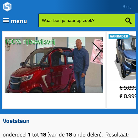
Blog
menu
Fatbikes
Scooter kopen
Vespa
Zip
Sales
€
9.899
Elektrische delen
€
8.999
Achterlicht
Motordelen
Bobine
Achter tandwielen
Voetsteun
Frame delen
Bougie 2-takt
Carburateurs (delen)
Achterbrug delen
Accessoires
onderdeel
1
tot
18
(van de
18
onderdelen). Resultaat: