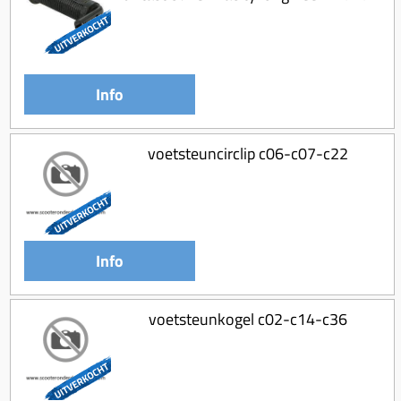
Info
voetsteuncirclip c06-c07-c22
Info
voetsteunkogel c02-c14-c36