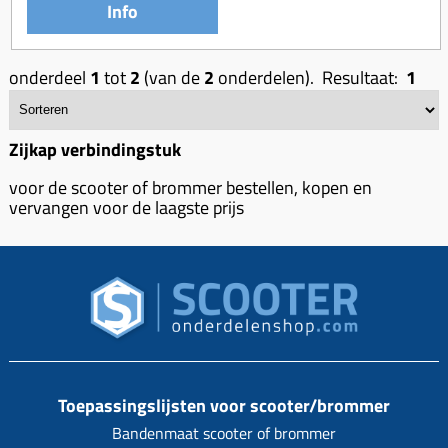
Km-teller aandrijving
Koffers
Info
Spanningsregelaar
Luchtfilter (delen)
Km teller kabel
Kinderzitje (scooter)
Toerenbegrenzer
Luchtfilter deksel
Kickstart deksel
onderdeel
1
tot
2
(van de
2
onderdelen). Resultaat:
1
Olie-onderhoudsmiddelen
Motor blokken
Remlichtschakelaar
Kickstartpedaal
Oppakbeugel
Membraan (delen)
Verlichting
Kickstart ronsel
Zijkap verbindingstuk
Scooter alarm
Led verlichting
Motorblok (delen)
Schokbrekers
Scooterhoezen
voor de scooter of brommer bestellen, kopen en
Pakking (sets)
vervangen voor de laagste prijs
Spiegels
Scooter Kleding
Vlotterbak pakking
Stuurschakelaar
Crossbril
Powerfilter
Stickers
Stuur (delen)
Schakel (delen)
Stuurslot
Remblokken
Sproeiers
Regenkleding
Rem (delen)
Spruitstuk (delen)
Rugsteun
Remgrepen en remhendels
Toepassingslijsten voor scooter/brommer
Uitlaten compleet
Vespa accessoires
Remhevels
Bandenmaat scooter of brommer