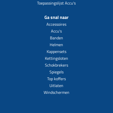
Uitlaat (delen)
Toepassingslijst Accu's
Voordragers
Remsegmenten
Uitlaat bocht
Windschermen
Remklauw (delen)
Ga snal naar
Radiateur (delen)
Accessoires overig
Remschijven
Accessoires
Waterpomp (delen)
Accu's
Zadel
Voorrem kabel
V-snaren
Banden
Gereedschap
Voorvork
Helmen
Variorolsets
Speednut
Wiel (delen)
Kappensets
Pulley
Kettingsloten
Zadel
Variateur (delen)
Schokbrekers
Standaard
Variokit
Spiegels
Kickstart (delen)
Top koffers
Voor tandwielen
Uitlaten
Zuigers
Windschermen
Origineel zuigers
Tomos opvoeren (kits)