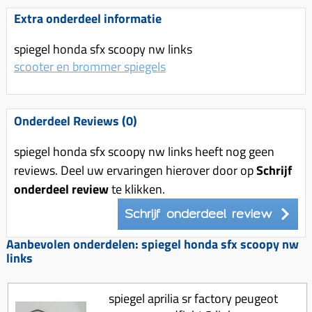
Uitlaat (delen)
Voordragers
Remsegmenten
Extra onderdeel informatie
Uitlaat bocht
Windschermen
Remklauw (delen)
spiegel honda sfx scoopy nw links
Radiateur (delen)
Accessoires overig
Remschijven
scooter en brommer spiegels
Waterpomp (delen)
Zadel
Voorrem kabel
V-snaren
Gereedschap
Voorvork
Onderdeel Reviews (0)
Variorolsets
Speednut
Wiel (delen)
Pulley
spiegel honda sfx scoopy nw links heeft nog geen
Zadel
reviews. Deel uw ervaringen hierover door op
Schrijf
Variateur (delen)
onderdeel review
te klikken.
Standaard
Variokit
Kickstart (delen)
Schrijf onderdeel review
Voor tandwielen
Aanbevolen onderdelen: spiegel honda sfx scoopy nw
Zuigers
links
Origineel zuigers
Tomos opvoeren (kits)
spiegel aprilia sr factory peugeot