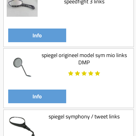
speedfight 3 links
Koppeling compleet
Koppeling trekveer
Ketting / tandwiel
Info
Koeling (delen)
Overbrenging
spiegel origineel model sym mio links
DMP
Info
spiegel symphony / tweet links