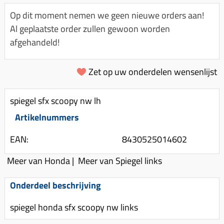
Km-teller aandrijving
Koffers
Spanningsregelaar
Op dit moment nemen we geen nieuwe orders aan!
Luchtfilter (delen)
Km teller kabel
Kinderzitje (scooter)
Al geplaatste order zullen gewoon worden
Toerenbegrenzer
Luchtfilter deksel
Kickstart deksel
Olie-onderhoudsmiddelen
afgehandeld!
Motor blokken
Remlichtschakelaar
Kickstartpedaal
Oppakbeugel
Membraan (delen)
Verlichting
Zet op uw onderdelen wensenlijst
Kickstart ronsel
Scooter alarm
Led verlichting
Motorblok (delen)
Schokbrekers
Scooterhoezen
spiegel sfx scoopy nw lh
Pakking (sets)
Spiegels
Scooter Kleding
Artikelnummers
Vlotterbak pakking
Stuurschakelaar
Crossbril
Powerfilter
EAN:
8430525014602
Stickers
Stuur (delen)
Schakel (delen)
Meer van Honda
|
Meer van Spiegel links
Stuurslot
Remblokken
Sproeiers
Regenkleding
Rem (delen)
Onderdeel beschrijving
Spruitstuk (delen)
Rugsteun
Remgrepen en remhendels
spiegel honda sfx scoopy nw links
Uitlaten compleet
Vespa accessoires
Remhevels