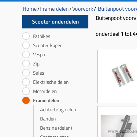
Home
/
Frame delen
/
Voorvork
/
Buitenpoot voor
Buitenpoot voorv
Scooter onderdelen
onderdeel
1
tot
4
Fatbikes
Scooter kopen
Vespa
Zip
Sales
Elektrische delen
Motordelen
Frame delen
Achterbrug delen
Banden
Benzine (delen)