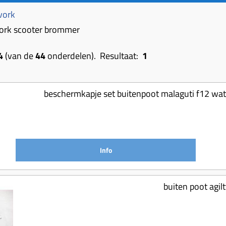
vork
ork scooter brommer
4
(van de
44
onderdelen). Resultaat:
1
beschermkapje set buitenpoot malaguti f12 wa
Info
buiten poot agilt