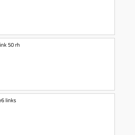
ink 50 rh
y6 links