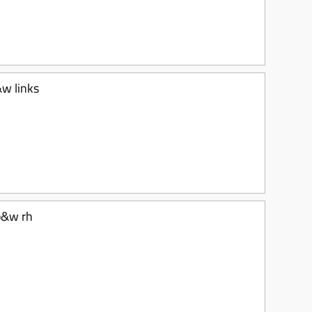
&w links
b&w rh