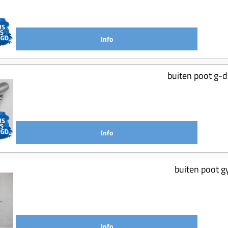
Info
buiten poot g-d
Info
buiten poot g
Info