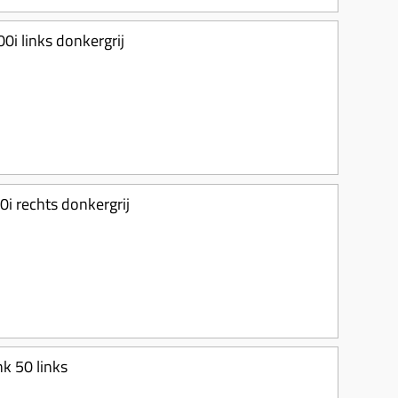
i links donkergrij
i rechts donkergrij
nk 50 links