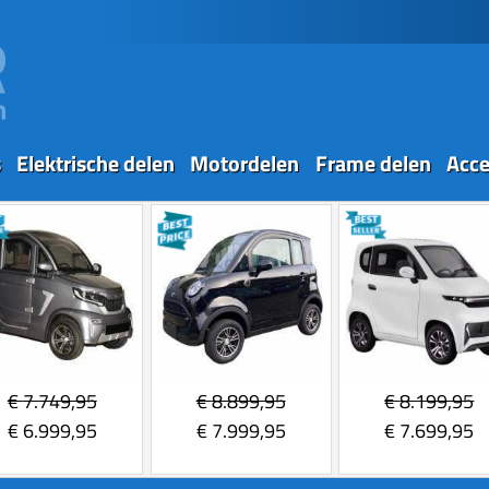
s
Elektrische delen
Motordelen
Frame delen
Acce
€
7.749,95
€
8.899,95
€
8.199,95
€
6.999,95
€
7.999,95
€
7.699,95