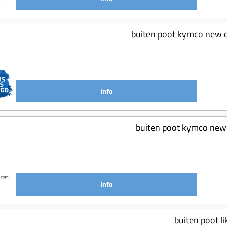
buiten poot kymco new d
Info
buiten poot kymco new 
Info
buiten poot li