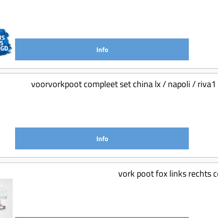
Info
voorvorkpoot compleet set china lx / napoli / riv
Info
vork poot fox links rechts