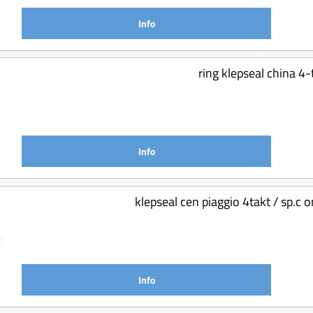
Info
ring klepseal china 4
Info
klepseal cen piaggio 4takt / sp.c
Info