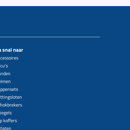
 snal naar
cessoires
cu's
anden
elmen
ppensets
ttingsloten
hokbrekers
iegels
p koffers
tlaten