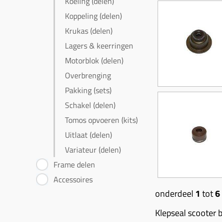
Koeling (delen)
Koppeling (delen)
Krukas (delen)
Lagers & keerringen
Motorblok (delen)
Overbrenging
Pakking (sets)
Schakel (delen)
Tomos opvoeren (kits)
Uitlaat (delen)
Variateur (delen)
Frame delen
Accessoires
onderdeel
1
tot
6
Klepseal scooter