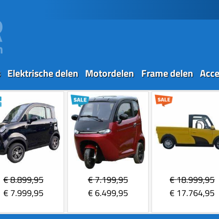
s
Elektrische delen
Motordelen
Frame delen
Acce
€
8.899,95
€
7.199,95
€
18.999,95
€
7.999,95
€
6.499,95
€
17.764,95