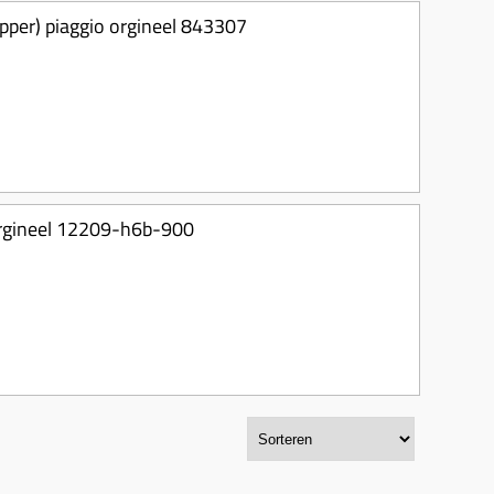
epper) piaggio orgineel 843307
orgineel 12209-h6b-900