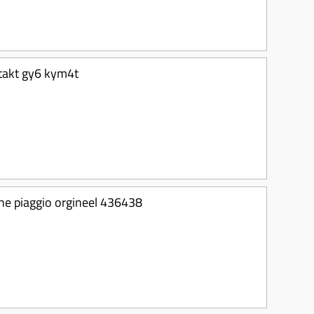
-takt gy6 kym4t
 one piaggio orgineel 436438