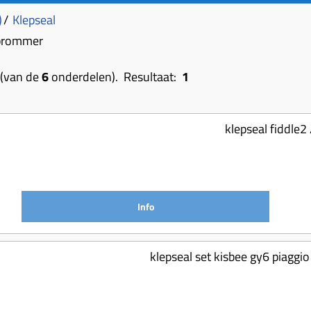
)
/
Klepseal
 brommer
(van de
6
onderdelen). Resultaat:
1
klepseal fiddle2 
Info
klepseal set kisbee gy6 piaggi