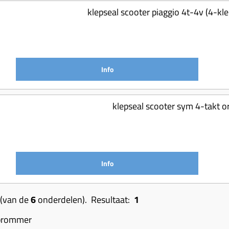
klepseal scooter piaggio 4t-4v (4-kl
Info
klepseal scooter sym 4-takt 
Info
(van de
6
onderdelen). Resultaat:
1
 brommer