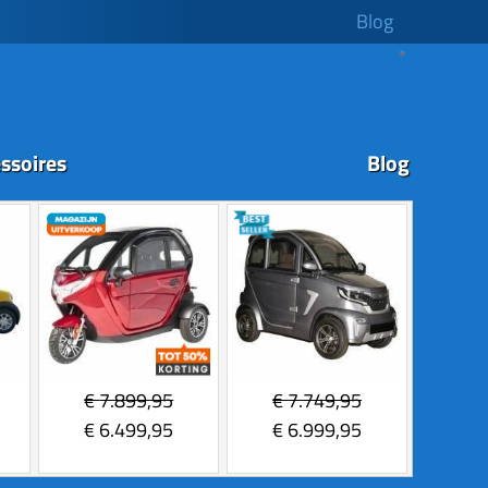
Blog
ssoires
Blog
€
7.899,95
€
7.749,95
€
6.499,95
€
6.999,95