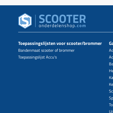
Toepassingslijsten voor scooter/brommer
Ga
Bandenmaat scooter of brommer
Ac
Toepassingslijst Accu's
Ac
B
H
Ka
Ke
Sc
Sp
To
Ui