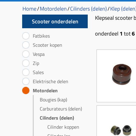
Home
/
Motordelen
/
Cilinders (delen)
/
Klep (delen
Klepseal scooter
Scooter onderdelen
onderdeel
1
tot
6
Fatbikes
Scooter kopen
Vespa
Zip
Sales
Elektrische delen
Motordelen
Bougies (kap)
Carburateurs (delen)
Cilinders (delen)
Cilinder koppen