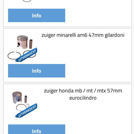
Info
zuiger minarelli am6 47mm gilardoni
Info
zuiger honda mb / mt / mtx 57mm
eurocilindro
Info