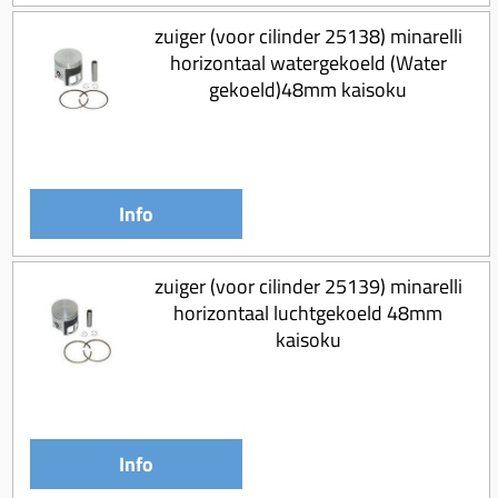
Uitlaat (delen)
Voordragers
Remsegmenten
zuiger (voor cilinder 25138) minarelli
Uitlaat bocht
Windschermen
Remklauw (delen)
horizontaal watergekoeld (Water
Radiateur (delen)
gekoeld)48mm kaisoku
Accessoires overig
Remschijven
Waterpomp (delen)
Zadel
Voorrem kabel
V-snaren
Gereedschap
Voorvork
Variorolsets
Info
Speednut
Wiel (delen)
Pulley
Zadel
Variateur (delen)
zuiger (voor cilinder 25139) minarelli
Standaard
horizontaal luchtgekoeld 48mm
Variokit
kaisoku
Kickstart (delen)
Voor tandwielen
Zuigers
Origineel zuigers
Info
Tomos opvoeren (kits)