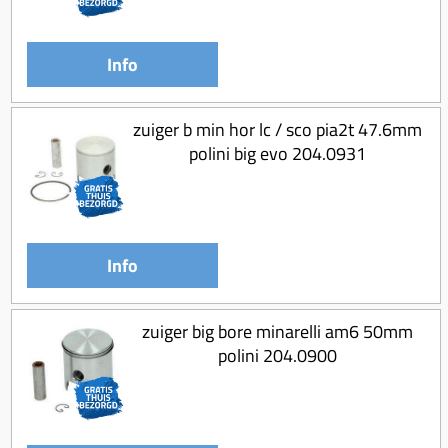
Info
zuiger b min hor lc / sco pia2t 47.6mm
polini big evo 204.0931
Info
zuiger big bore minarelli am6 50mm
polini 204.0900