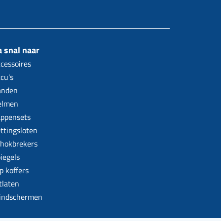
 snal naar
cessoires
cu's
anden
elmen
ppensets
ttingsloten
hokbrekers
iegels
p koffers
tlaten
indschermen