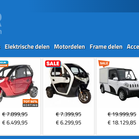
s
Elektrische delen
Motordelen
Frame delen
Acce
€
7.899,95
€
7.399,95
€
19.999,95
€
6.499,95
€
6.299,95
€
18.129,85