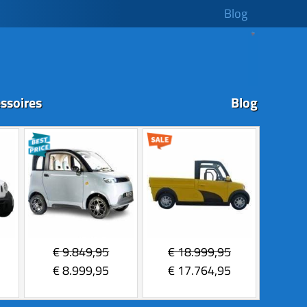
Blog
ssoires
Blog
€
9.849,95
€
18.999,95
€
8.999,95
€
17.764,95