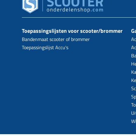
Toepassingslijsten voor scooter/brommer
Ga
Bandenmaat scooter of brommer
Ac
Toepassingslijst Accu's
Ac
B
H
Ka
Ke
Sc
Sp
To
Ui
W