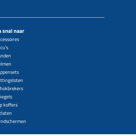
 snal naar
cessoires
cu's
anden
elmen
ppensets
ttingsloten
hokbrekers
iegels
p koffers
tlaten
indschermen