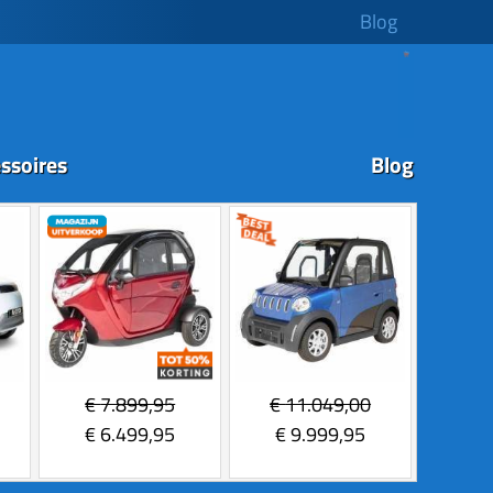
Blog
ssoires
Blog
€
7.899,95
€
11.049,00
€
6.499,95
€
9.999,95