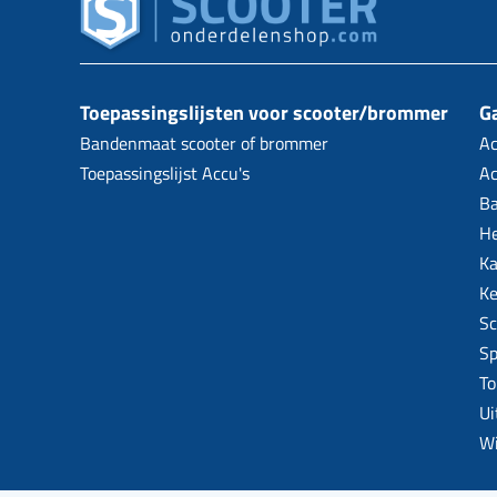
Toepassingslijsten voor scooter/brommer
Ga
Bandenmaat scooter of brommer
Ac
Toepassingslijst Accu's
Ac
B
H
Ka
Ke
Sc
Sp
To
Ui
W