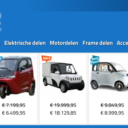
s
Elektrische delen
Motordelen
Frame delen
Acce
€
7.199,95
€
19.999,95
€
9.849,95
€
6.499,95
€
18.129,85
€
8.999,95