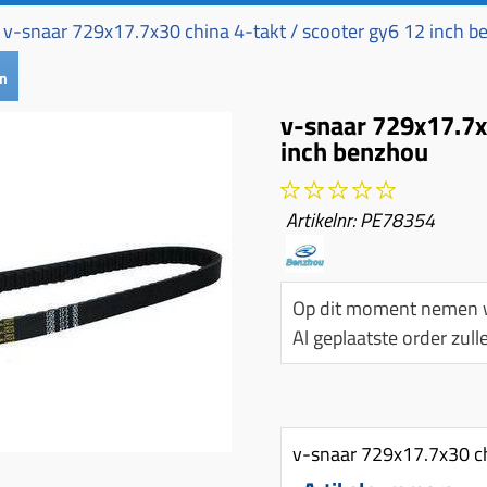
v-snaar 729x17.7x30 china 4-takt / scooter gy6 12 inch 
en
v-snaar 729x17.7x
inch benzhou
Artikelnr:
PE78354
Op dit moment nemen w
Al geplaatste order zu
v-snaar 729x17.7x30 ch