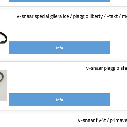
v-snaar special gilera ice / piaggio liberty 4-takt /
Info
v-snaar piaggio sf
Info
v-snaar fly4t / primav