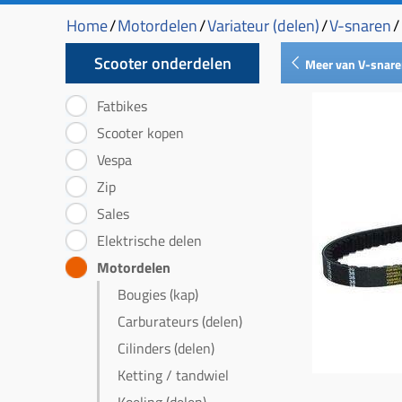
Home
/
Motordelen
/
Variateur (delen)
/
V-snaren
/
Scooter onderdelen
Meer van V-snar
Fatbikes
Scooter kopen
Vespa
Zip
Sales
Elektrische delen
Motordelen
Bougies (kap)
Carburateurs (delen)
Cilinders (delen)
Ketting / tandwiel