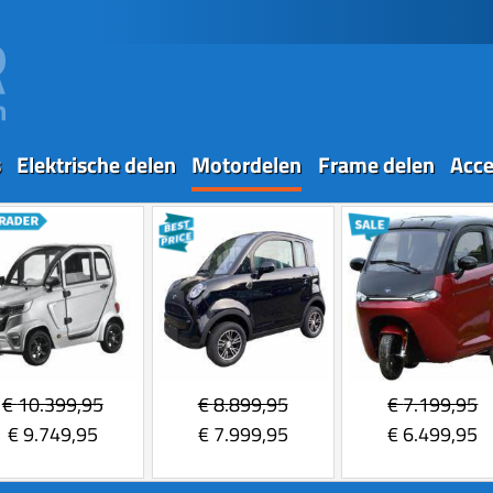
s
Elektrische delen
Motordelen
Frame delen
Acce
€
10.399,95
€
8.899,95
€
7.199,95
€
9.749,95
€
7.999,95
€
6.499,95