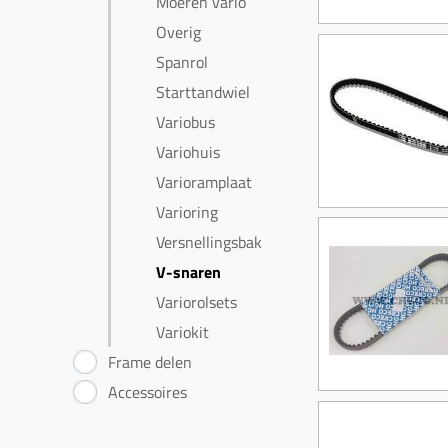
Moeren vario
Overig
Spanrol
Starttandwiel
Variobus
Variohuis
Varioramplaat
Varioring
Versnellingsbak
V-snaren
Variorolsets
Variokit
Frame delen
Accessoires