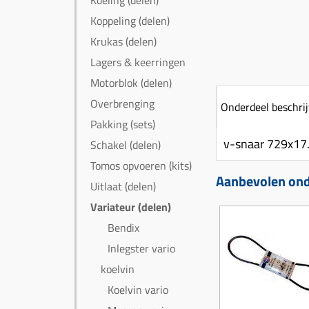
Koeling (delen)
Koppeling (delen)
Krukas (delen)
Lagers & keerringen
Motorblok (delen)
Overbrenging
Onderdeel beschrij
Pakking (sets)
v-snaar 729x17.
Schakel (delen)
Tomos opvoeren (kits)
Aanbevolen onde
Uitlaat (delen)
Variateur (delen)
Bendix
Inlegster vario
koelvin
Koelvin vario