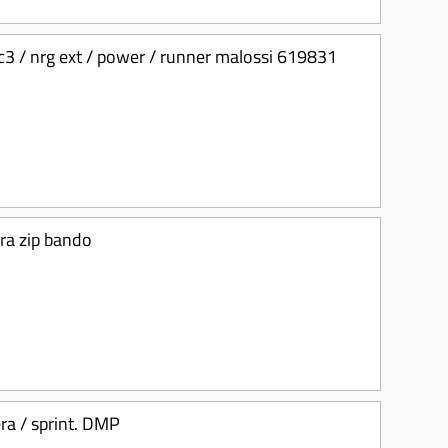
 mc3 / nrg ext / power / runner malossi 619831
era zip bando
era / sprint. DMP