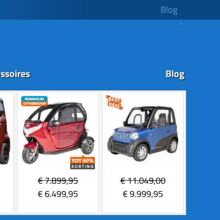
Blog
ssoires
Blog
€
7.899,95
€
11.049,00
€
6.499,95
€
9.999,95