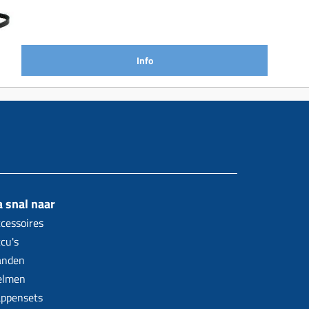
Info
 snal naar
cessoires
cu's
anden
elmen
ppensets