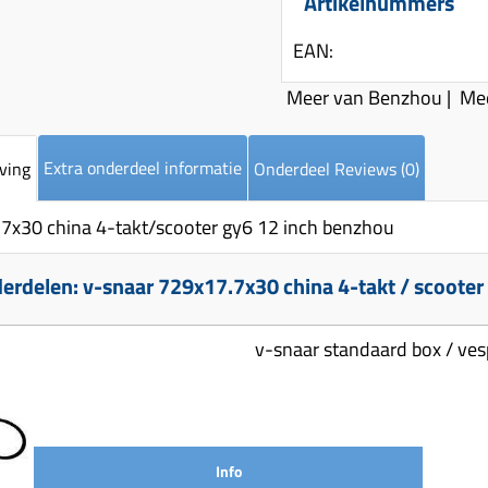
Artikelnummers
EAN:
Meer van Benzhou
|
Mee
Extra onderdeel informatie
ving
Onderdeel Reviews (0)
7x30 china 4-takt/scooter gy6 12 inch benzhou
rdelen: v-snaar 729x17.7x30 china 4-takt / scooter
v-snaar standaard box / ve
Info