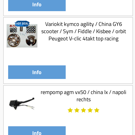
Info
Variokit kymco agility / China GY6
scooter / Sym / Fiddle / Kisbee / orbit
Peugeot V-clic 4takt top racing
Info
rempomp agm vx50 / china lx / napoli
rechts
Info