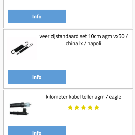
Info
veer zijstandaard set 10cm agm vx50 /
china lx / napoli
Info
kilometer kabel teller agm / eagle
Info