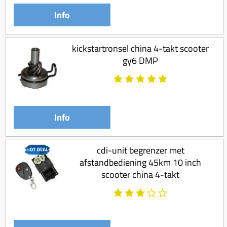
Koppeling compleet
Info
Koppeling trekveer
Ketting / tandwiel
kickstartronsel china 4-takt scooter
gy6 DMP
Koeling (delen)
Overbrenging
Info
cdi-unit begrenzer met
afstandbediening 45km 10 inch
scooter china 4-takt