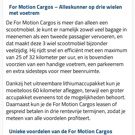
Uitlaat (delen)
Voordragers
Remsegmenten
For Motion Cargos – Alleskunner op drie wielen
Uitlaat bocht
met voetrem
Windschermen
Remklauw (delen)
De For Motion Cargos is meer dan alleen een
Radiateur (delen)
Accessoires overig
Remschijven
scootmobiel. Je kunt er namelijk zowel veel bagage in
Waterpomp (delen)
meenemen als een tweede passagier vervoeren, en
Zadel
Voorrem kabel
dat maakt deze 3 wiel scootmobiel bijzonder
V-snaren
Gereedschap
Voorvork
veelzijdig. Hij rijdt snel en efficiënt met een maximum
Variorolsets
van 25 of 32 kilometer per uur, en is bovendien
Speednut
Wiel (delen)
voorzien van een handige voetrem, een parkeerrem
Pulley
en extra sidesteps voor meer beenruimte.
Zadel
Variateur (delen)
Standaard
Dankzij het uitneembare lithiumaccupakket kun je
Variokit
moeiteloos 60 kilometer afleggen, terwijl een groter
Kickstart (delen)
Voor tandwielen
accupakket eveneens tot de mogelijkheden behoort.
Daarnaast kun je de For Motion Cargos leasen of
Zuigers
gespreid betalen in drie rentevrije termijnen, zodat je
Origineel zuigers
meteen van alle voordelen profiteert.
Tomos opvoeren (kits)
Unieke voordelen van de For Motion Cargos