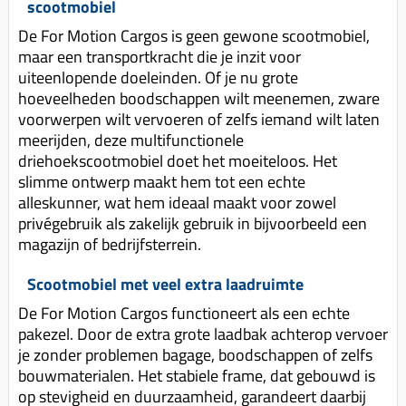
scootmobiel
Koppeling compleet
De For Motion Cargos is geen gewone scootmobiel,
Koppeling trekveer
maar een transportkracht die je inzit voor
Ketting / tandwiel
uiteenlopende doeleinden. Of je nu grote
hoeveelheden boodschappen wilt meenemen, zware
Koeling (delen)
voorwerpen wilt vervoeren of zelfs iemand wilt laten
meerijden, deze multifunctionele
Overbrenging
driehoekscootmobiel doet het moeiteloos. Het
slimme ontwerp maakt hem tot een echte
alleskunner, wat hem ideaal maakt voor zowel
privégebruik als zakelijk gebruik in bijvoorbeeld een
magazijn of bedrijfsterrein.
Scootmobiel met veel extra laadruimte
De For Motion Cargos functioneert als een echte
pakezel. Door de extra grote laadbak achterop vervoer
je zonder problemen bagage, boodschappen of zelfs
bouwmaterialen. Het stabiele frame, dat gebouwd is
op stevigheid en duurzaamheid, garandeert daarbij