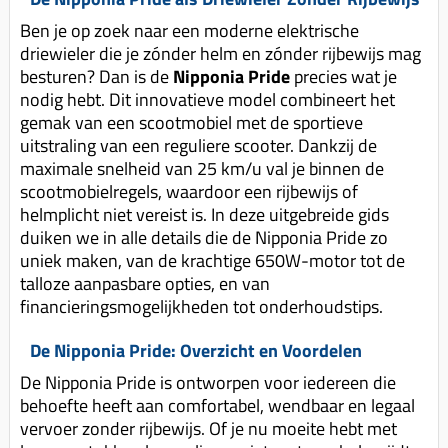
Uitlaat (delen)
Voordragers
Remsegmenten
Ben je op zoek naar een moderne elektrische
Uitlaat bocht
driewieler die je zónder helm en zónder rijbewijs mag
Windschermen
Remklauw (delen)
Radiateur (delen)
besturen? Dan is de
Nipponia Pride
precies wat je
Accessoires overig
Remschijven
nodig hebt. Dit innovatieve model combineert het
Waterpomp (delen)
gemak van een scootmobiel met de sportieve
Zadel
Voorrem kabel
uitstraling van een reguliere scooter. Dankzij de
V-snaren
Gereedschap
Voorvork
maximale snelheid van 25 km/u val je binnen de
Variorolsets
scootmobielregels, waardoor een rijbewijs of
Speednut
Wiel (delen)
helmplicht niet vereist is. In deze uitgebreide gids
Pulley
Zadel
duiken we in alle details die de Nipponia Pride zo
Variateur (delen)
uniek maken, van de krachtige 650W-motor tot de
Standaard
talloze aanpasbare opties, en van
Variokit
financieringsmogelijkheden tot onderhoudstips.
Kickstart (delen)
Voor tandwielen
De Nipponia Pride: Overzicht en Voordelen
Zuigers
De Nipponia Pride is ontworpen voor iedereen die
Origineel zuigers
behoefte heeft aan comfortabel, wendbaar en legaal
Tomos opvoeren (kits)
vervoer zonder rijbewijs. Of je nu moeite hebt met