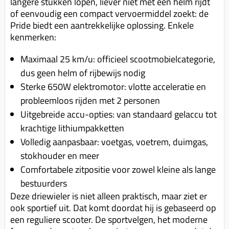
langere stukken lopen, liever niet met een helm rijdt
Koppeling compleet
of eenvoudig een compact vervoermiddel zoekt: de
Koppeling trekveer
Pride biedt een aantrekkelijke oplossing. Enkele
kenmerken:
Ketting / tandwiel
Maximaal 25 km/u: officieel scootmobielcategorie,
Koeling (delen)
dus geen helm of rijbewijs nodig
Overbrenging
Sterke 650W elektromotor: vlotte acceleratie en
probleemloos rijden met 2 personen
Uitgebreide accu-opties: van standaard gelaccu tot
krachtige lithiumpakketten
Volledig aanpasbaar: voetgas, voetrem, duimgas,
stokhouder en meer
Comfortabele zitpositie voor zowel kleine als lange
bestuurders
Deze driewieler is niet alleen praktisch, maar ziet er
ook sportief uit. Dat komt doordat hij is gebaseerd op
een reguliere scooter. De sportvelgen, het moderne