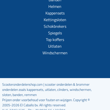
Helmen
Kappensets
Kettingsloten
Schokbrekers
Spiegels
Top koffers
Uitlaten
Windschermen
Scooteronderdelenshop.com | scooter onderdelen & brommer
onderdelen zoals kappensets, uitlaten, cilnders, windschermen,
sloten, banden, remmen
Prijzen onder voorbehoud voor fouten en wijzigen. Copyright ©
2005-2026 El Caballo bv. All rights reserved.