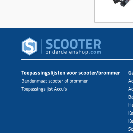
Toepassingslijsten voor scooter/brommer
Ga
Bandenmaat scooter of brommer
Ac
Toepassingslijst Accu's
Ac
B
H
Ka
Ke
Sc