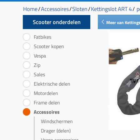
Home
/
Accessoires
/
Sloten
/
Kettingslot ART 4
/
p
Scooter onderdelen
Meer van Kettings
Fatbikes
Scooter kopen
Vespa
Zip
Sales
Elektrische delen
Motordelen
Frame delen
Accessoires
Windschermen
Drager (delen)