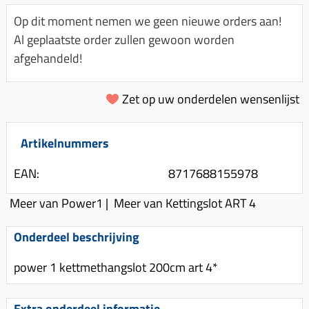
Km-teller aandrijving
Koffers
Spanningsregelaar
Op dit moment nemen we geen nieuwe orders aan!
Luchtfilter (delen)
Km teller kabel
Kinderzitje (scooter)
Al geplaatste order zullen gewoon worden
Toerenbegrenzer
Luchtfilter deksel
Kickstart deksel
Olie-onderhoudsmiddelen
afgehandeld!
Motor blokken
Remlichtschakelaar
Kickstartpedaal
Oppakbeugel
Membraan (delen)
Verlichting
Zet op uw onderdelen wensenlijst
Kickstart ronsel
Scooter alarm
Led verlichting
Motorblok (delen)
Schokbrekers
Scooterhoezen
Pakking (sets)
Artikelnummers
Spiegels
Scooter Kleding
Vlotterbak pakking
EAN:
8717688155978
Stuurschakelaar
Crossbril
Powerfilter
Stickers
Stuur (delen)
Meer van Power1
|
Meer van Kettingslot ART 4
Schakel (delen)
Stuurslot
Remblokken
Onderdeel beschrijving
Sproeiers
Regenkleding
Rem (delen)
Spruitstuk (delen)
power 1 kettmethangslot 200cm art 4*
Rugsteun
Remgrepen en remhendels
Uitlaten compleet
Vespa accessoires
Remhevels
Extra onderdeel informatie