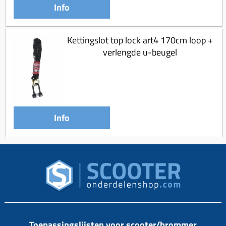
Info
Kettingslot top lock art4 170cm loop +
verlengde u-beugel
Info
Toepassingslijsten voor scooter/brommer