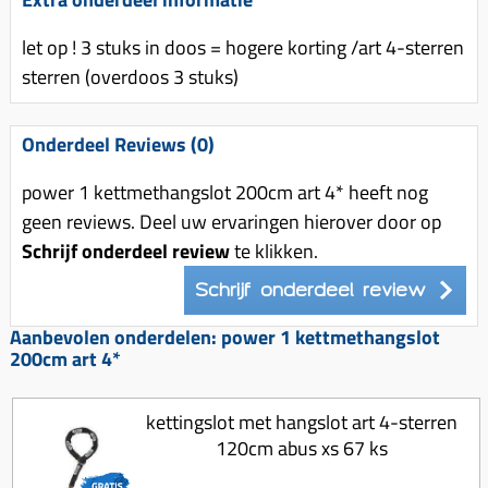
Uitlaat (delen)
Voordragers
Remsegmenten
Uitlaat bocht
let op ! 3 stuks in doos = hogere korting /art 4-sterren
Windschermen
Remklauw (delen)
sterren (overdoos 3 stuks)
Radiateur (delen)
Accessoires overig
Remschijven
Waterpomp (delen)
Zadel
Voorrem kabel
Onderdeel Reviews (0)
V-snaren
Gereedschap
Voorvork
power 1 kettmethangslot 200cm art 4* heeft nog
Variorolsets
Speednut
Wiel (delen)
geen reviews. Deel uw ervaringen hierover door op
Pulley
Schrijf onderdeel review
te klikken.
Zadel
Variateur (delen)
Schrijf onderdeel review
Standaard
Variokit
Kickstart (delen)
Aanbevolen onderdelen: power 1 kettmethangslot
Voor tandwielen
200cm art 4*
Zuigers
kettingslot met hangslot art 4-sterren
Origineel zuigers
120cm abus xs 67 ks
Tomos opvoeren (kits)