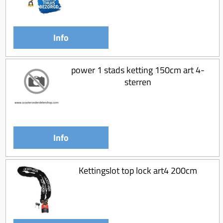
Koppeling compleet
Koppeling trekveer
Info
Ketting / tandwiel
Koeling (delen)
power 1 stads ketting 150cm art 4-
Overbrenging
sterren
Info
Kettingslot top lock art4 200cm