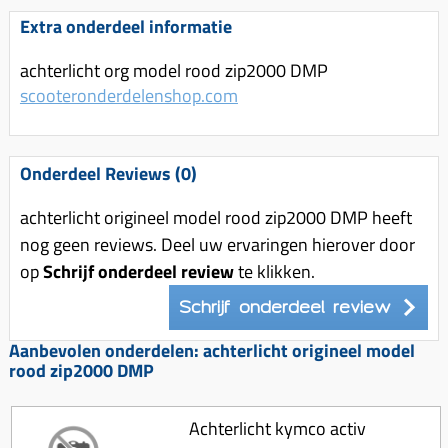
Uitlaat (delen)
Voordragers
Remsegmenten
Extra onderdeel informatie
Uitlaat bocht
Windschermen
Remklauw (delen)
achterlicht org model rood zip2000 DMP
Radiateur (delen)
Accessoires overig
Remschijven
scooteronderdelenshop.com
Waterpomp (delen)
Zadel
Voorrem kabel
V-snaren
Gereedschap
Voorvork
Onderdeel Reviews (0)
Variorolsets
Speednut
Wiel (delen)
Pulley
achterlicht origineel model rood zip2000 DMP heeft
Zadel
nog geen reviews. Deel uw ervaringen hierover door
Variateur (delen)
op
Schrijf onderdeel review
te klikken.
Standaard
Variokit
Kickstart (delen)
Schrijf onderdeel review
Voor tandwielen
Aanbevolen onderdelen: achterlicht origineel model
Zuigers
rood zip2000 DMP
Origineel zuigers
Tomos opvoeren (kits)
Achterlicht kymco activ