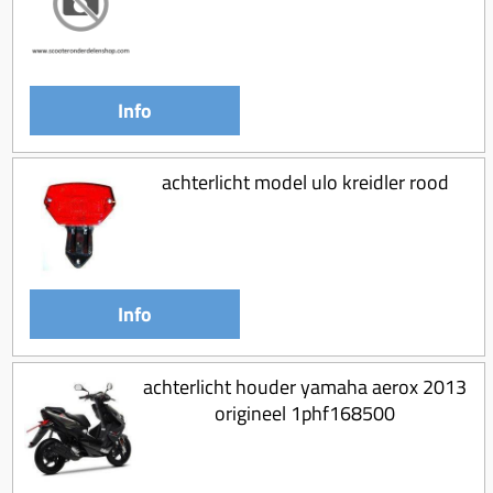
Koppeling compleet
Koppeling trekveer
Ketting / tandwiel
Info
Koeling (delen)
Overbrenging
achterlicht model ulo kreidler rood
Info
achterlicht houder yamaha aerox 2013
origineel 1phf168500