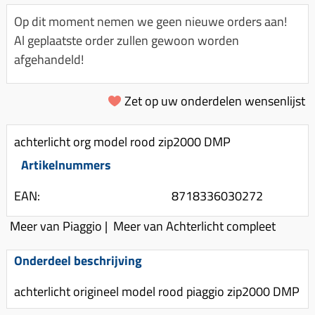
Km-teller aandrijving
Koffers
Spanningsregelaar
Op dit moment nemen we geen nieuwe orders aan!
Luchtfilter (delen)
Km teller kabel
Kinderzitje (scooter)
Al geplaatste order zullen gewoon worden
Toerenbegrenzer
Luchtfilter deksel
Kickstart deksel
Olie-onderhoudsmiddelen
afgehandeld!
Motor blokken
Remlichtschakelaar
Kickstartpedaal
Oppakbeugel
Membraan (delen)
Verlichting
Zet op uw onderdelen wensenlijst
Kickstart ronsel
Scooter alarm
Led verlichting
Motorblok (delen)
Schokbrekers
Scooterhoezen
achterlicht org model rood zip2000 DMP
Pakking (sets)
Spiegels
Scooter Kleding
Artikelnummers
Vlotterbak pakking
Stuurschakelaar
Crossbril
Powerfilter
EAN:
8718336030272
Stickers
Stuur (delen)
Schakel (delen)
Meer van Piaggio
|
Meer van Achterlicht compleet
Stuurslot
Remblokken
Sproeiers
Regenkleding
Rem (delen)
Onderdeel beschrijving
Spruitstuk (delen)
Rugsteun
Remgrepen en remhendels
achterlicht origineel model rood piaggio zip2000 DMP
Uitlaten compleet
Vespa accessoires
Remhevels