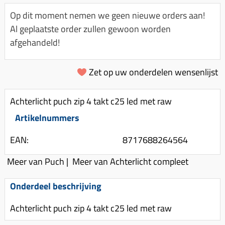
Km-teller aandrijving
Koffers
Spanningsregelaar
Op dit moment nemen we geen nieuwe orders aan!
Luchtfilter (delen)
Km teller kabel
Kinderzitje (scooter)
Al geplaatste order zullen gewoon worden
Toerenbegrenzer
Luchtfilter deksel
Kickstart deksel
Olie-onderhoudsmiddelen
afgehandeld!
Motor blokken
Remlichtschakelaar
Kickstartpedaal
Oppakbeugel
Membraan (delen)
Verlichting
Zet op uw onderdelen wensenlijst
Kickstart ronsel
Scooter alarm
Led verlichting
Motorblok (delen)
Schokbrekers
Scooterhoezen
Achterlicht puch zip 4 takt c25 led met raw
Pakking (sets)
Spiegels
Scooter Kleding
Artikelnummers
Vlotterbak pakking
Stuurschakelaar
Crossbril
Powerfilter
EAN:
8717688264564
Stickers
Stuur (delen)
Schakel (delen)
Meer van Puch
|
Meer van Achterlicht compleet
Stuurslot
Remblokken
Sproeiers
Regenkleding
Rem (delen)
Onderdeel beschrijving
Spruitstuk (delen)
Rugsteun
Remgrepen en remhendels
Achterlicht puch zip 4 takt c25 led met raw
Uitlaten compleet
Vespa accessoires
Remhevels