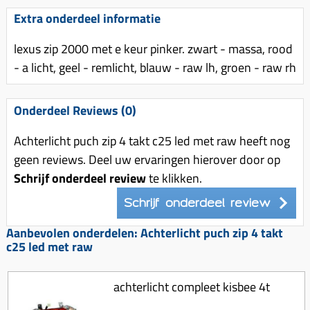
Uitlaat (delen)
Voordragers
Remsegmenten
Extra onderdeel informatie
Uitlaat bocht
Windschermen
Remklauw (delen)
lexus zip 2000 met e keur pinker. zwart - massa, rood
Radiateur (delen)
Accessoires overig
Remschijven
- a licht, geel - remlicht, blauw - raw lh, groen - raw rh
Waterpomp (delen)
Zadel
Voorrem kabel
V-snaren
Onderdeel Reviews (0)
Gereedschap
Voorvork
Variorolsets
Speednut
Wiel (delen)
Achterlicht puch zip 4 takt c25 led met raw heeft nog
Pulley
geen reviews. Deel uw ervaringen hierover door op
Zadel
Variateur (delen)
Schrijf onderdeel review
te klikken.
Standaard
Variokit
Schrijf onderdeel review
Kickstart (delen)
Voor tandwielen
Aanbevolen onderdelen: Achterlicht puch zip 4 takt
c25 led met raw
Zuigers
Origineel zuigers
achterlicht compleet kisbee 4t
Tomos opvoeren (kits)