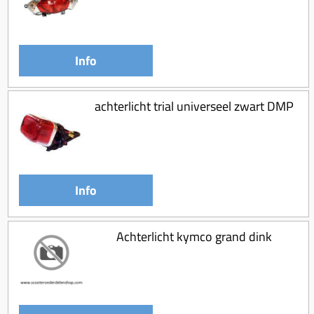
Koppeling compleet
Koppeling trekveer
Ketting / tandwiel
Info
Koeling (delen)
achterlicht trial universeel zwart DMP
Overbrenging
Info
Achterlicht kymco grand dink