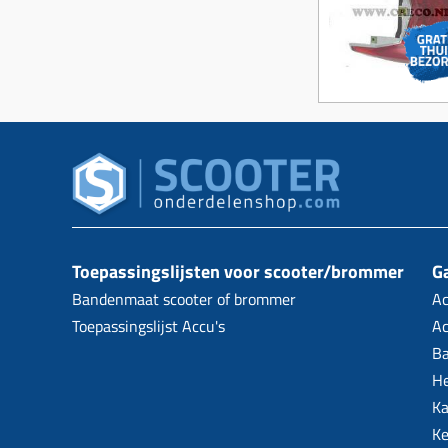
Toepassingslijsten voor scooter/brommer
Ga
Bandenmaat scooter of brommer
Ac
Toepassingslijst Accu's
Ac
B
H
Ka
Ke