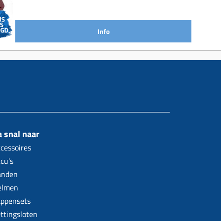
Info
 snal naar
cessoires
cu's
anden
elmen
ppensets
ttingsloten