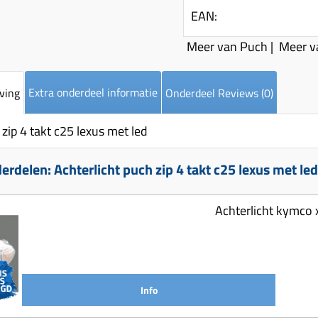
EAN:
Meer van Puch
|
Meer v
Extra onderdeel informatie
ving
Onderdeel Reviews (0)
 zip 4 takt c25 lexus met led
rdelen: Achterlicht puch zip 4 takt c25 lexus met le
Achterlicht kymco x
Info