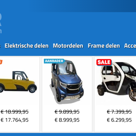
s
Elektrische delen
Motordelen
Frame delen
Acce
€
18.999,95
€
9.899,95
€
7.399,95
€
17.764,95
€
8.999,95
€
6.299,95