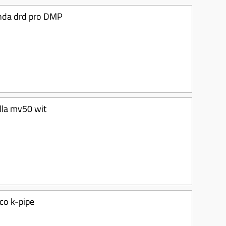
senda drd pro DMP
ella mv50 wit
co k-pipe