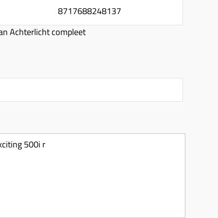
8717688248137
an Achterlicht compleet
d
citing 500i r