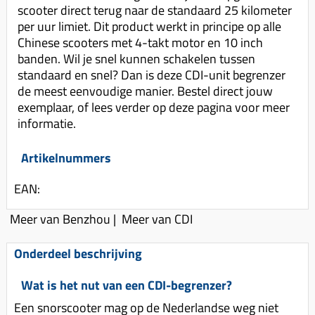
Uitlaat (delen)
scooter direct terug naar de standaard 25 kilometer
Voordragers
Remsegmenten
per uur limiet. Dit product werkt in principe op alle
Uitlaat bocht
Windschermen
Remklauw (delen)
Chinese scooters met 4-takt motor en 10 inch
Radiateur (delen)
banden. Wil je snel kunnen schakelen tussen
Accessoires overig
Remschijven
standaard en snel? Dan is deze CDI-unit begrenzer
Waterpomp (delen)
Zadel
Voorrem kabel
de meest eenvoudige manier. Bestel direct jouw
V-snaren
exemplaar, of lees verder op deze pagina voor meer
Gereedschap
Voorvork
informatie.
Variorolsets
Speednut
Wiel (delen)
Pulley
Artikelnummers
Zadel
Variateur (delen)
EAN:
Standaard
Variokit
Kickstart (delen)
Meer van Benzhou
|
Meer van CDI
Voor tandwielen
Zuigers
Onderdeel beschrijving
Origineel zuigers
Wat is het nut van een CDI-begrenzer?
Tomos opvoeren (kits)
Een snorscooter mag op de Nederlandse weg niet