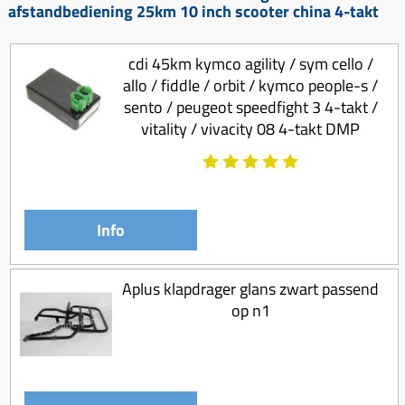
afstandbediening 25km 10 inch scooter china 4-takt
cdi 45km kymco agility / sym cello /
allo / fiddle / orbit / kymco people-s /
sento / peugeot speedfight 3 4-takt /
vitality / vivacity 08 4-takt DMP
Info
Aplus klapdrager glans zwart passend
op n1