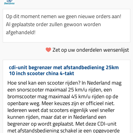
Km-teller aandrijving
Koffers
Spanningsregelaar
Luchtfilter (delen)
Km teller kabel
Kinderzitje (scooter)
Op dit moment nemen we geen nieuwe orders aan!
Toerenbegrenzer
Luchtfilter deksel
Kickstart deksel
Olie-onderhoudsmiddelen
Al geplaatste order zullen gewoon worden
Motor blokken
Remlichtschakelaar
afgehandeld!
Kickstartpedaal
Oppakbeugel
Membraan (delen)
Verlichting
Kickstart ronsel
Scooter alarm
Led verlichting
Zet op uw onderdelen wensenlijst
Motorblok (delen)
Schokbrekers
Scooterhoezen
Pakking (sets)
Spiegels
Scooter Kleding
cdi-unit begrenzer met afstandbediening 25km
Vlotterbak pakking
10 inch scooter china 4-takt
Stuurschakelaar
Crossbril
Powerfilter
Hoe snel kan een scooter rijden? In Nederland mag
Stickers
Stuur (delen)
een snorscooter maximaal 25 km/u rijden, een
Schakel (delen)
Stuurslot
bromscooter mag maximaal 45 km/u rijden op de
Remblokken
Sproeiers
openbare weg. Meer keuzes zijn er officieel niet.
Regenkleding
Rem (delen)
Iedereen weet dat scooters eigenlijk veel sneller
Spruitstuk (delen)
kunnen rijden, maar dat er in Nederland een
Rugsteun
Remgrepen en remhendels
Uitlaten compleet
begrenzer op wordt geplaatst. Met deze CDI-unit
Vespa accessoires
Remhevels
met afstandsbediening schakel je een opgevoerde