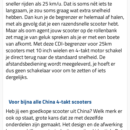
Koppeling compleet
sneller rijden als 25 km/u. Dat is soms nét iets te
langzaam, je zou soms graag wat extra snelheid
Koppeling trekveer
hebben. Dan kun je de begrenzer er helemaal af halen,
met als gevolg dat je een razendsnelle scooter hebt.
Ketting / tandwiel
Maar als oom agent jouw scooter op de rollenbank
Koeling (delen)
zet mag je van geluk spreken als je er met een boete
van afkomt. Met deze CDI-begrenzer voor 25km
Overbrenging
scooters met 10 inch wielen en 4-takt motor schakel
je direct terug naar de standaard snelheid. De
afstandsbediening wordt meegeleverd, je hoeft er
dus geen schakelaar voor om te zetten of iets
dergelijks.
Voor bijna alle China 4-takt scooters
Heb jij een goedkope scooter uit China? Welk merk er
ook op staat, grote kans dat ze met dezelfde
onderdelen zijn gemaakt. Het design en de afwerking