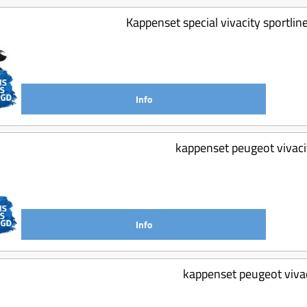
Kappenset special vivacity sportli
Info
kappenset peugeot vivaci
Info
kappenset peugeot vivac