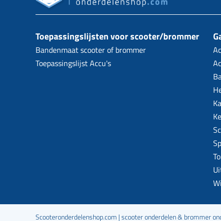
Toepassingslijsten voor scooter/brommer
Ga
Bandenmaat scooter of brommer
Ac
Toepassingslijst Accu's
Ac
B
H
Ka
Ke
Sc
Sp
To
Ui
W
Scooteronderdelenshop.com | scooter onderdelen & brommer onde