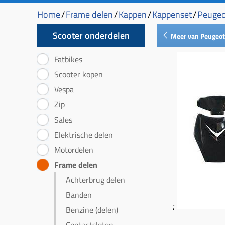
Home
/
Frame delen
/
Kappen
/
Kappenset
/
Peugeo
Scooter onderdelen
Meer van Peugeot 
Fatbikes
Scooter kopen
Vespa
Zip
Sales
Elektrische delen
Motordelen
Frame delen
Achterbrug delen
Banden
;
Benzine (delen)