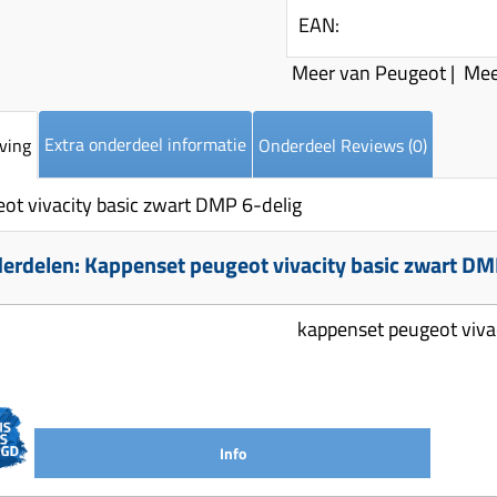
EAN:
Meer van Peugeot
|
Mee
Extra onderdeel informatie
ving
Onderdeel Reviews (0)
ot vivacity basic zwart DMP 6-delig
erdelen: Kappenset peugeot vivacity basic zwart DM
kappenset peugeot vivac
Info