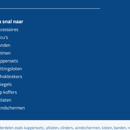
 snal naar
cessoires
cu's
anden
elmen
ppensets
ttingsloten
hokbrekers
iegels
p koffers
tlaten
indschermen
rdelen zoals kappensets, uitlaten, cilnders, windschermen, sloten, banden,