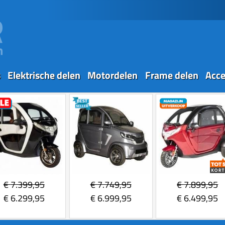
s
Elektrische delen
Motordelen
Frame delen
Acce
€
7.399,95
€
7.749,95
€
7.899,95
€
6.299,95
€
6.999,95
€
6.499,95