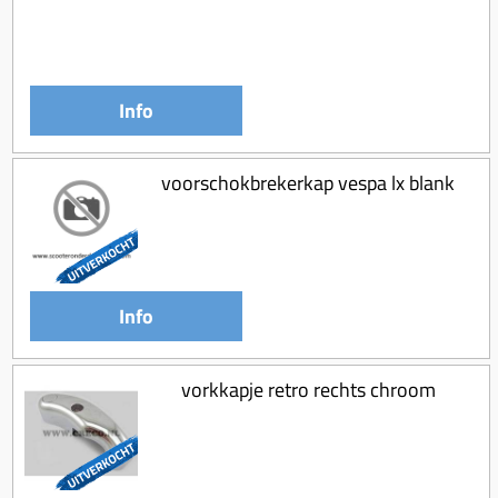
Koppeling compleet
Koppeling trekveer
Ketting / tandwiel
Info
Koeling (delen)
Overbrenging
voorschokbrekerkap vespa lx blank
Info
vorkkapje retro rechts chroom