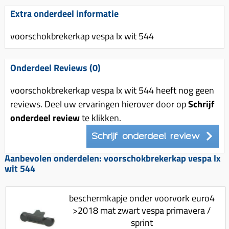
Uitlaat (delen)
Voordragers
Remsegmenten
Extra onderdeel informatie
Uitlaat bocht
Windschermen
Remklauw (delen)
voorschokbrekerkap vespa lx wit 544
Radiateur (delen)
Accessoires overig
Remschijven
Waterpomp (delen)
Zadel
Voorrem kabel
Onderdeel Reviews (0)
V-snaren
Gereedschap
Voorvork
voorschokbrekerkap vespa lx wit 544 heeft nog geen
Variorolsets
Speednut
Wiel (delen)
reviews. Deel uw ervaringen hierover door op
Schrijf
Pulley
onderdeel review
te klikken.
Zadel
Variateur (delen)
Schrijf onderdeel review
Standaard
Variokit
Kickstart (delen)
Aanbevolen onderdelen: voorschokbrekerkap vespa lx
Voor tandwielen
wit 544
Zuigers
beschermkapje onder voorvork euro4
Origineel zuigers
>2018 mat zwart vespa primavera /
Tomos opvoeren (kits)
sprint