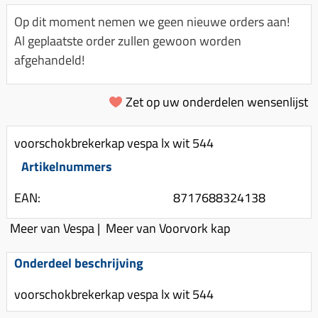
Km-teller aandrijving
Koffers
Spanningsregelaar
Op dit moment nemen we geen nieuwe orders aan!
Luchtfilter (delen)
Km teller kabel
Kinderzitje (scooter)
Al geplaatste order zullen gewoon worden
Toerenbegrenzer
Luchtfilter deksel
Kickstart deksel
Olie-onderhoudsmiddelen
afgehandeld!
Motor blokken
Remlichtschakelaar
Kickstartpedaal
Oppakbeugel
Membraan (delen)
Verlichting
Zet op uw onderdelen wensenlijst
Kickstart ronsel
Scooter alarm
Led verlichting
Motorblok (delen)
Schokbrekers
Scooterhoezen
voorschokbrekerkap vespa lx wit 544
Pakking (sets)
Spiegels
Scooter Kleding
Artikelnummers
Vlotterbak pakking
Stuurschakelaar
Crossbril
Powerfilter
EAN:
8717688324138
Stickers
Stuur (delen)
Schakel (delen)
Meer van Vespa
|
Meer van Voorvork kap
Stuurslot
Remblokken
Sproeiers
Regenkleding
Rem (delen)
Onderdeel beschrijving
Spruitstuk (delen)
Rugsteun
Remgrepen en remhendels
voorschokbrekerkap vespa lx wit 544
Uitlaten compleet
Vespa accessoires
Remhevels