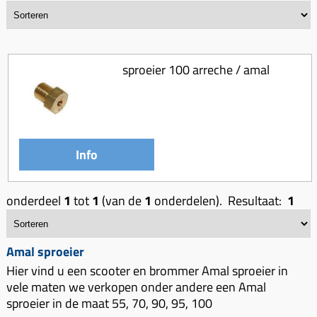
Bougie 4-takt
Cilinders (delen)
Achterremkabel
Achterdragers
Blog
Bougies (kap)
Cilinders kits
Balhoofd (delen)
Achterdragers opklapbaar
CDI
Cilinder koppen
Benzine (delen)
Achterdragers koffer
sproeier 100 arreche / amal
Claxon
Cilinder los
Contactsloten
Kettingslot ART 3
Kabelboom
Drukveer
Digitale km-tellers
Kettingslot ART 4
Knipperlicht
Ketting
Dashboard
Beenkleden
Info
Koplamp
Koppeling (delen)
Gashendel
Beugelslot
Lampen
Koppeling greep
Gaskabel
zadelseat
onderdeel
1
tot
1
(van de
1
onderdelen). Resultaat:
1
Lichtschakelaar
Koppeling handel
Kabels
Drager (delen)
Ontsteking
Krukassen
Kappen
Handvatten
Amal sproeier
Overige
Krukas (delen)
Kappenset
Handschoenen
Hier vind u een scooter en brommer Amal sproeier in
Startmotor
vele maten we verkopen onder andere een Amal
Lagers & keerringen
km tellers
Helmen
sproeier in de maat 55, 70, 90, 95, 100
Startrelais
Luchtfilter elementen