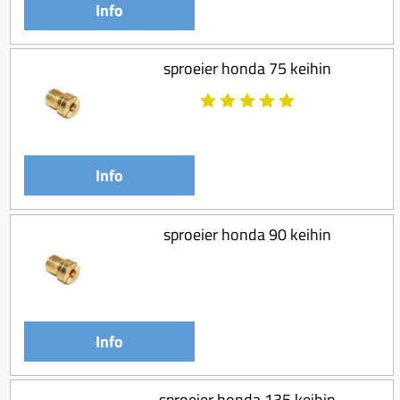
Info
Koppeling compleet
Koppeling trekveer
sproeier honda 75 keihin
Ketting / tandwiel
Koeling (delen)
Overbrenging
Info
sproeier honda 90 keihin
Info
sproeier honda 135 keihin