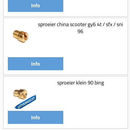
Info
sproeier china scooter gy6 4t / sfx / sni
96
Info
sproeier klein 90 bing
Info