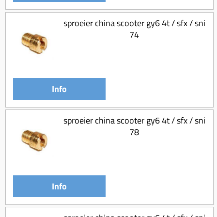
sproeier china scooter gy6 4t / sfx / sni
74
Info
sproeier china scooter gy6 4t / sfx / sni
78
Info