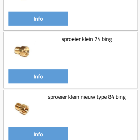
Koppeling compleet
Koppeling trekveer
Info
Ketting / tandwiel
Koeling (delen)
sproeier klein 74 bing
Overbrenging
Info
sproeier klein nieuw type 84 bing
Info