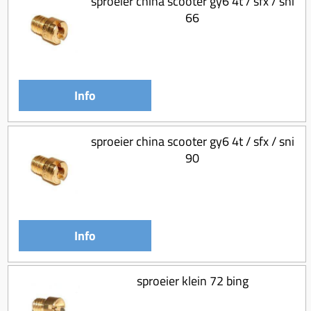
sproeier china scooter gy6 4t / sfx / sni
66
Info
sproeier china scooter gy6 4t / sfx / sni
90
Info
sproeier klein 72 bing