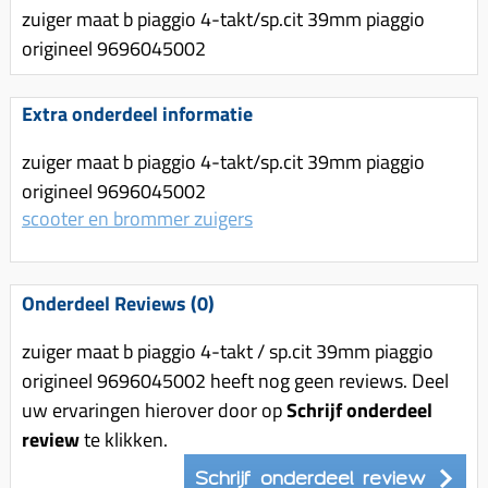
Uitlaat (delen)
zuiger maat b piaggio 4-takt/sp.cit 39mm piaggio
Voordragers
Remsegmenten
Uitlaat bocht
origineel 9696045002
Windschermen
Remklauw (delen)
Radiateur (delen)
Accessoires overig
Remschijven
Extra onderdeel informatie
Waterpomp (delen)
Zadel
Voorrem kabel
V-snaren
zuiger maat b piaggio 4-takt/sp.cit 39mm piaggio
Gereedschap
Voorvork
origineel 9696045002
Variorolsets
Speednut
scooter en brommer zuigers
Wiel (delen)
Pulley
Zadel
Variateur (delen)
Standaard
Onderdeel Reviews (0)
Variokit
Kickstart (delen)
Voor tandwielen
zuiger maat b piaggio 4-takt / sp.cit 39mm piaggio
origineel 9696045002 heeft nog geen reviews. Deel
Zuigers
uw ervaringen hierover door op
Schrijf onderdeel
Origineel zuigers
review
te klikken.
Tomos opvoeren (kits)
Schrijf onderdeel review