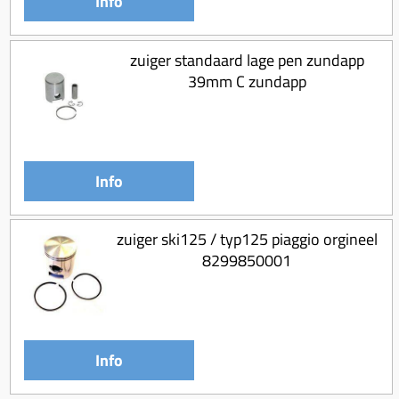
Info
zuiger standaard lage pen zundapp
39mm C zundapp
Info
zuiger ski125 / typ125 piaggio orgineel
8299850001
Info