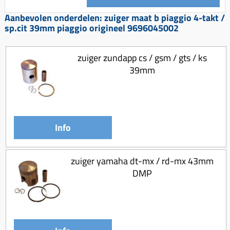
Koppeling compleet
Aanbevolen onderdelen: zuiger maat b piaggio 4-takt /
Koppeling trekveer
sp.cit 39mm piaggio origineel 9696045002
Ketting / tandwiel
zuiger zundapp cs / gsm / gts / ks
Koeling (delen)
39mm
Overbrenging
Info
zuiger yamaha dt-mx / rd-mx 43mm
DMP