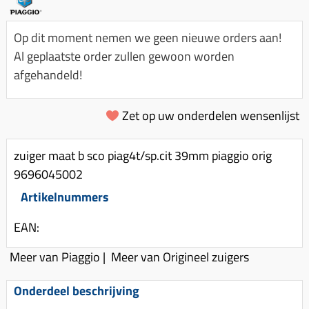
Km-teller aandrijving
Koffers
Spanningsregelaar
Luchtfilter (delen)
Km teller kabel
Kinderzitje (scooter)
Op dit moment nemen we geen nieuwe orders aan!
Toerenbegrenzer
Luchtfilter deksel
Kickstart deksel
Olie-onderhoudsmiddelen
Al geplaatste order zullen gewoon worden
Motor blokken
Remlichtschakelaar
afgehandeld!
Kickstartpedaal
Oppakbeugel
Membraan (delen)
Verlichting
Kickstart ronsel
Scooter alarm
Led verlichting
Zet op uw onderdelen wensenlijst
Motorblok (delen)
Schokbrekers
Scooterhoezen
Pakking (sets)
Spiegels
Scooter Kleding
zuiger maat b sco piag4t/sp.cit 39mm piaggio orig
Vlotterbak pakking
9696045002
Stuurschakelaar
Crossbril
Powerfilter
Artikelnummers
Stickers
Stuur (delen)
Schakel (delen)
Stuurslot
Remblokken
EAN:
Sproeiers
Regenkleding
Rem (delen)
Meer van Piaggio
|
Meer van Origineel zuigers
Spruitstuk (delen)
Rugsteun
Remgrepen en remhendels
Uitlaten compleet
Onderdeel beschrijving
Vespa accessoires
Remhevels