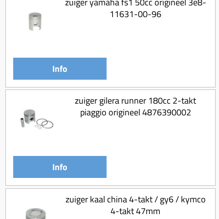
zuiger yamaha fs1 50cc origineel 3e8-
Koppeling compleet
11631-00-96
Koppeling trekveer
Ketting / tandwiel
Koeling (delen)
Info
Overbrenging
zuiger gilera runner 180cc 2-takt
piaggio origineel 4876390002
Info
zuiger kaal china 4-takt / gy6 / kymco
4-takt 47mm