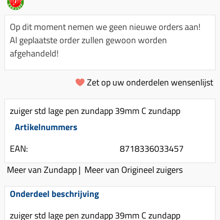
Km-teller aandrijving
Koffers
Spanningsregelaar
Luchtfilter (delen)
Km teller kabel
Kinderzitje (scooter)
Op dit moment nemen we geen nieuwe orders aan!
Toerenbegrenzer
Luchtfilter deksel
Kickstart deksel
Olie-onderhoudsmiddelen
Al geplaatste order zullen gewoon worden
Motor blokken
Remlichtschakelaar
afgehandeld!
Kickstartpedaal
Oppakbeugel
Membraan (delen)
Verlichting
Kickstart ronsel
Scooter alarm
Led verlichting
Zet op uw onderdelen wensenlijst
Motorblok (delen)
Schokbrekers
Scooterhoezen
Pakking (sets)
Spiegels
Scooter Kleding
zuiger std lage pen zundapp 39mm C zundapp
Vlotterbak pakking
Stuurschakelaar
Crossbril
Artikelnummers
Powerfilter
Stickers
Stuur (delen)
EAN:
8718336033457
Schakel (delen)
Stuurslot
Remblokken
Sproeiers
Meer van Zundapp
|
Meer van Origineel zuigers
Regenkleding
Rem (delen)
Spruitstuk (delen)
Onderdeel beschrijving
Rugsteun
Remgrepen en remhendels
Uitlaten compleet
Vespa accessoires
Remhevels
zuiger std lage pen zundapp 39mm C zundapp