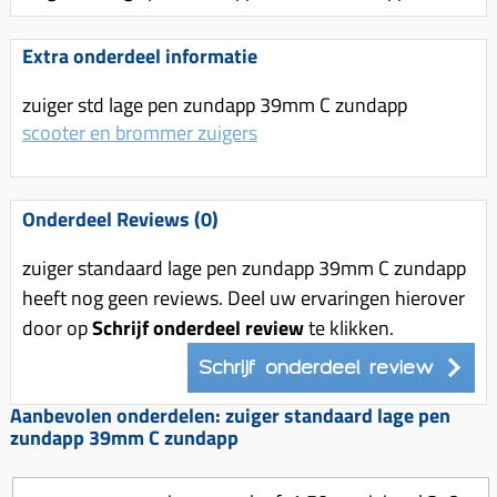
Uitlaat (delen)
Voordragers
Remsegmenten
Uitlaat bocht
Extra onderdeel informatie
Windschermen
Remklauw (delen)
Radiateur (delen)
Accessoires overig
Remschijven
zuiger std lage pen zundapp 39mm C zundapp
Waterpomp (delen)
scooter en brommer zuigers
Zadel
Voorrem kabel
V-snaren
Gereedschap
Voorvork
Variorolsets
Speednut
Onderdeel Reviews (0)
Wiel (delen)
Pulley
Zadel
zuiger standaard lage pen zundapp 39mm C zundapp
Variateur (delen)
heeft nog geen reviews. Deel uw ervaringen hierover
Standaard
Variokit
door op
Schrijf onderdeel review
te klikken.
Kickstart (delen)
Voor tandwielen
Schrijf onderdeel review
Zuigers
Aanbevolen onderdelen: zuiger standaard lage pen
Origineel zuigers
zundapp 39mm C zundapp
Tomos opvoeren (kits)