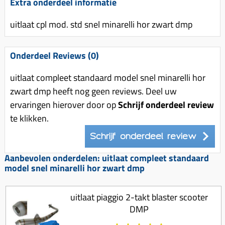
Uitlaat (delen)
Extra onderdeel informatie
Voordragers
Remsegmenten
Uitlaat bocht
uitlaat cpl mod. std snel minarelli hor zwart dmp
Windschermen
Remklauw (delen)
Radiateur (delen)
Accessoires overig
Remschijven
Onderdeel Reviews (0)
Waterpomp (delen)
Zadel
Voorrem kabel
V-snaren
uitlaat compleet standaard model snel minarelli hor
Gereedschap
Voorvork
zwart dmp heeft nog geen reviews. Deel uw
Variorolsets
Speednut
Wiel (delen)
ervaringen hierover door op
Schrijf onderdeel review
Pulley
te klikken.
Zadel
Variateur (delen)
Standaard
Schrijf onderdeel review
Variokit
Kickstart (delen)
Aanbevolen onderdelen: uitlaat compleet standaard
Voor tandwielen
model snel minarelli hor zwart dmp
Zuigers
Origineel zuigers
uitlaat piaggio 2-takt blaster scooter
DMP
Tomos opvoeren (kits)