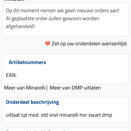
Km-teller aandrijving
Koffers
Spanningsregelaar
Luchtfilter (delen)
Op dit moment nemen we geen nieuwe orders aan!
Km teller kabel
Kinderzitje (scooter)
Al geplaatste order zullen gewoon worden
Toerenbegrenzer
Luchtfilter deksel
Kickstart deksel
Olie-onderhoudsmiddelen
afgehandeld!
Motor blokken
Remlichtschakelaar
Kickstartpedaal
Oppakbeugel
Membraan (delen)
Verlichting
Kickstart ronsel
Zet op uw onderdelen wensenlijst
Scooter alarm
Led verlichting
Motorblok (delen)
Schokbrekers
Scooterhoezen
Pakking (sets)
Artikelnummers
Spiegels
Scooter Kleding
Vlotterbak pakking
Stuurschakelaar
Crossbril
EAN:
Powerfilter
Stickers
Stuur (delen)
Meer van Minarelli
|
Meer van DMP uitlaten
Schakel (delen)
Stuurslot
Remblokken
Sproeiers
Onderdeel beschrijving
Regenkleding
Rem (delen)
Spruitstuk (delen)
uitlaat cpl mod. std snel minarelli hor zwart dmp
Rugsteun
Remgrepen en remhendels
Uitlaten compleet
Vespa accessoires
Remhevels