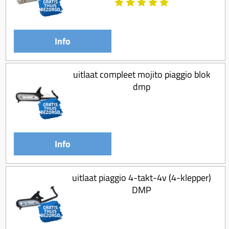
Koppeling compleet
Koppeling trekveer
Info
Ketting / tandwiel
Koeling (delen)
uitlaat compleet mojito piaggio blok
Overbrenging
dmp
Info
uitlaat piaggio 4-takt-4v (4-klepper)
DMP