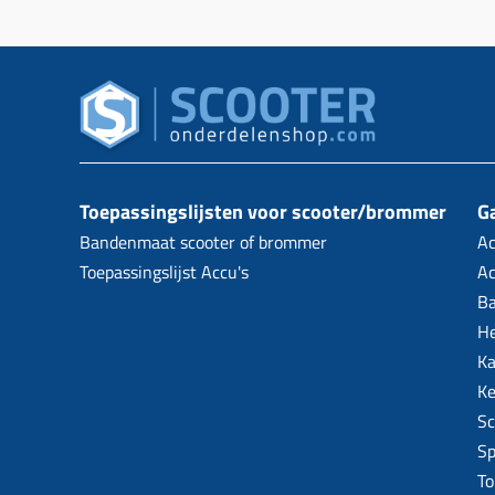
Toepassingslijsten voor scooter/brommer
Ga
Bandenmaat scooter of brommer
Ac
Toepassingslijst Accu's
Ac
B
H
Ka
Ke
Sc
Sp
To