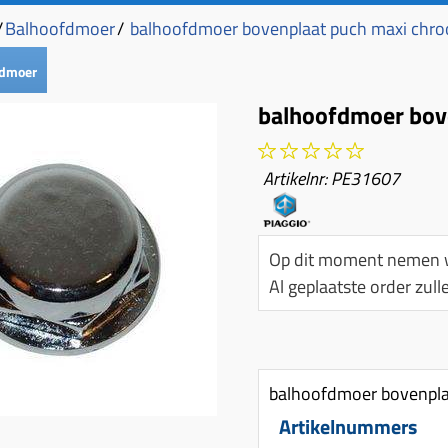
/
Balhoofdmoer
/
balhoofdmoer bovenplaat puch maxi ch
fdmoer
balhoofdmoer bov
Artikelnr:
PE31607
Op dit moment nemen w
Al geplaatste order zu
balhoofdmoer bovenpl
Artikelnummers