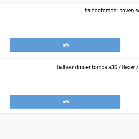
balhoofdmoer boven sy
Info
balhoofdmoer tomos a35 / flexer / 
Info