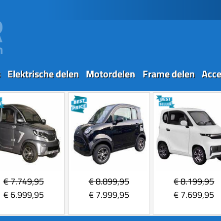
s
Elektrische delen
Motordelen
Frame delen
Acce
€
7.749,95
€
8.899,95
€
8.199,95
€
6.999,95
€
7.999,95
€
7.699,95