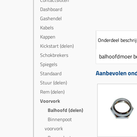
Contactsloten
Dashboard
Gashendel
Kabels
Kappen
Onderdeel beschrij
Kickstart (delen)
Schokbrekers
balhoofdmoer b
Spiegels
Aanbevolen ond
Standaard
Stuur (delen)
Rem (delen)
Voorvork
Balhoofd (delen)
Binnenpoot
voorvork