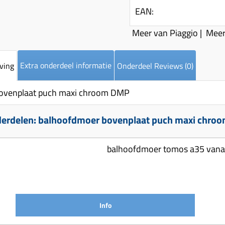
EAN:
Meer van Piaggio
|
Meer
Extra onderdeel informatie
ving
Onderdeel Reviews (0)
ovenplaat puch maxi chroom DMP
erdelen: balhoofdmoer bovenplaat puch maxi chro
balhoofdmoer tomos a35 vanaf
Info