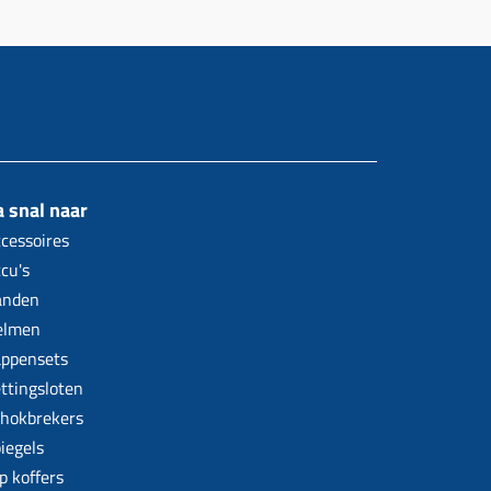
 snal naar
cessoires
cu's
anden
elmen
ppensets
ttingsloten
hokbrekers
iegels
p koffers