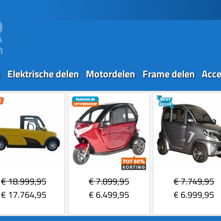
s
Elektrische delen
Motordelen
Frame delen
Acce
€
18.999,95
€
7.899,95
€
7.749,95
€
17.764,95
€
6.499,95
€
6.999,95