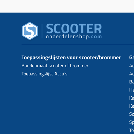
Toepassingslijsten voor scooter/brommer
Ga
Bandenmaat scooter of brommer
Ac
Toepassingslijst Accu's
Ac
B
H
Ka
Ke
Sc
Sp
To