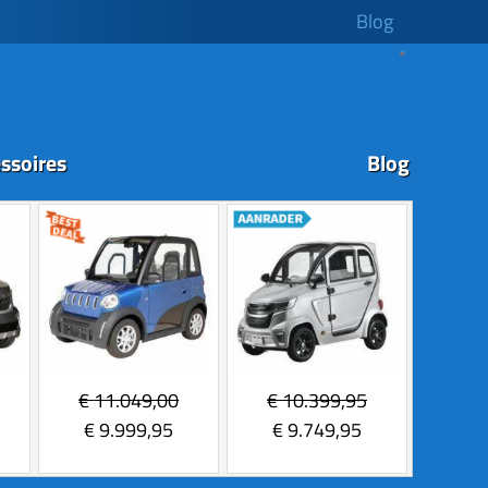
Blog
ssoires
Blog
€
11.049,00
€
10.399,95
€
9.999,95
€
9.749,95