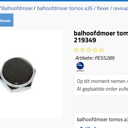
/
Balhoofdmoer
/
balhoofdmoer tomos a35 / flexer / revivac
fdmoer
balhoofdmoer tomos
219349
Artikelnr:
PE55289
Op dit moment nemen w
Al geplaatste order zu
balhoofdmoer tomos a35