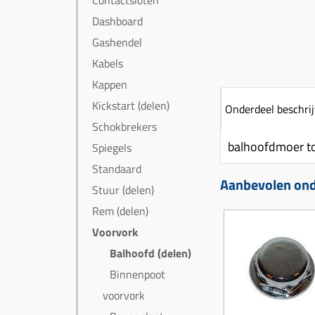
Contactsloten
Dashboard
Gashendel
Kabels
Kappen
Kickstart (delen)
Onderdeel beschrij
Schokbrekers
balhoofdmoer to
Spiegels
Standaard
Aanbevolen onde
Stuur (delen)
Rem (delen)
Voorvork
Balhoofd (delen)
Binnenpoot
voorvork