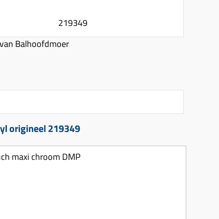
219349
 van Balhoofdmoer
yl origineel 219349
uch maxi chroom DMP