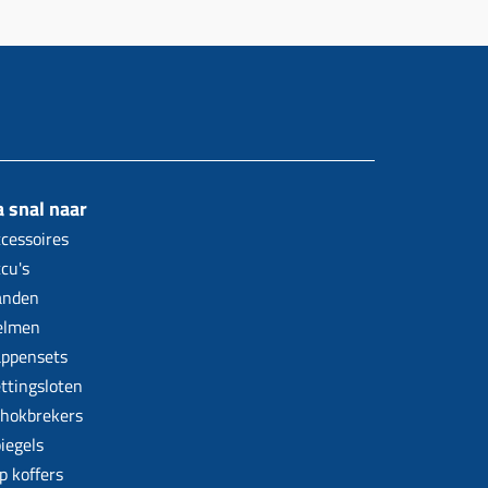
 snal naar
cessoires
cu's
anden
elmen
ppensets
ttingsloten
hokbrekers
iegels
p koffers