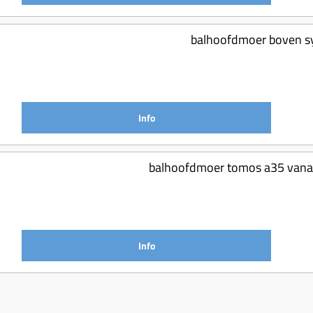
balhoofdmoer boven sy
Info
balhoofdmoer tomos a35 vanaf
Info