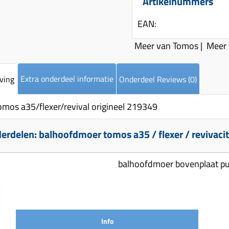
Artikelnummers
EAN:
Meer van Tomos
|
Meer
Extra onderdeel informatie
ving
Onderdeel Reviews (0)
mos a35/flexer/revival origineel 219349
rdelen: balhoofdmoer tomos a35 / flexer / revivacit
balhoofdmoer bovenplaat p
Info